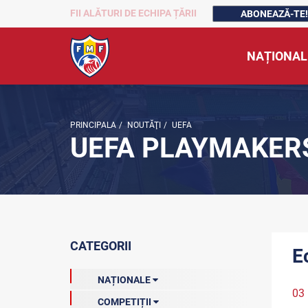
FII ALĂTURI DE ECHIPA ȚĂRII
ABONEAZĂ-TE!
NAȚIONAL
PRINCIPALA
/
NOUTĂŢI
/
UEFA
UEFA PLAYMAKER
CATEGORII
E
NAȚIONALE
03
COMPETIȚII