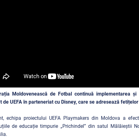
rația Moldovenească de Fotbal continuă implementarea și 
t de UEFA în parteneriat cu Disney, care se adresează fetițelor c
nt, echipa proiectului UEFA Playmakers din Moldova a efectu
tuțiile de educație timpurie „Prichindel” din satul Mălăieștii N
lia.