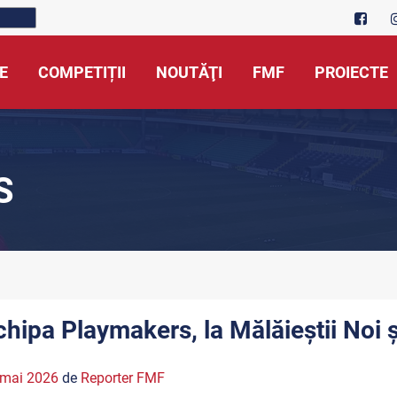
E
COMPETIȚII
NOUTĂŢI
FMF
PROIECTE
S
chipa Playmakers, la Mălăieștii Noi ș
 mai 2026
de
Reporter FMF