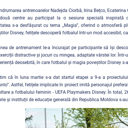
ndrumarea antrenoarelor Nadejda Ciorbă, Irina Bețco, Ecaterina Co
două centre au participat la o sesiune specială inspirată d
itatea s-a desfășurat cu tema „Magia”, oferind o atmosferă pli
tilor Disney, fetițele descoperă fotbalul într-un mod accesibil, ca
nea de antrenament le-a încurajat pe participante să își descope
exerciții distractive și jocuri cu mingea, adaptate vârstei lor. Înt
eriență deosebită, în care fotbalul și magia poveștilor Disney s
im că în luna martie s-a dat startul etapei a 9-a a proiectul
nto”. Astfel, fetițele implicate în proiect imită personajul prefer
ltare a fotbalului feminin - UEFA Playmakers Disney. În total, 26 d
rie și instituții de educație generală din Republica Moldova s-au