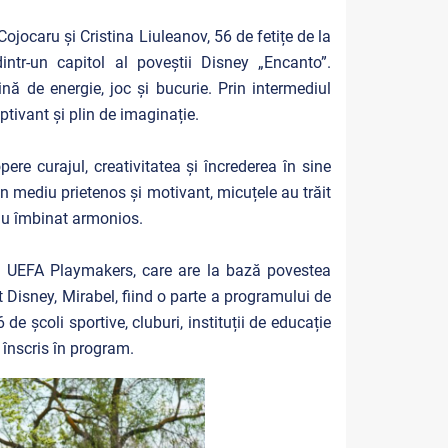
jocaru și Cristina Liuleanov, 56 de fetițe de la
intr-un capitol al poveștii Disney „Encanto”.
nă de energie, joc și bucurie. Prin intermediul
ptivant și plin de imaginație.
re curajul, creativitatea și încrederea în sine
r-un mediu prietenos și motivant, micuțele au trăit
-au îmbinat armonios.
ui UEFA Playmakers, care are la bază povestea
at Disney, Mirabel, fiind o parte a programului de
e școli sportive, cluburi, instituții de educație
 înscris în program.