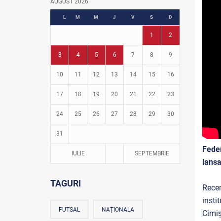
AUGUST 2026
Fotbal în grădinițe
L
M
M
J
V
S
D
1
2
3
4
5
6
7
8
9
10
11
12
13
14
15
16
17
18
19
20
21
22
23
24
25
26
27
28
29
30
31
Fede
IULIE
SEPTEMBRIE
lansa
TAGURI
Rece
insti
FUTSAL
NAȚIONALA
Cimiș