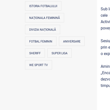
ISTORIA FOTBALULUI
Sub î
cele 
NAȚIONALA FEMININĂ
Activ
poveș
DIVIZIA NAȚIONALĂ
Sesiu
FOTBAL FEMININ
ANIVERSARE
prin 
o exp
SHERIFF
SUPER LIGA
WE SPORT TV
Amint
„Enca
dezvo
timpu