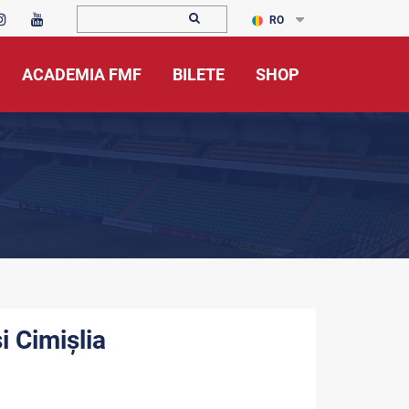
RO
ACADEMIA FMF
BILETE
SHOP
i Cimișlia