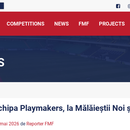
COMPETITIONS
NEWS
FMF
PROJECTS
S
chipa Playmakers, la Mălăieștii Noi ș
 mai 2026
de
Reporter FMF