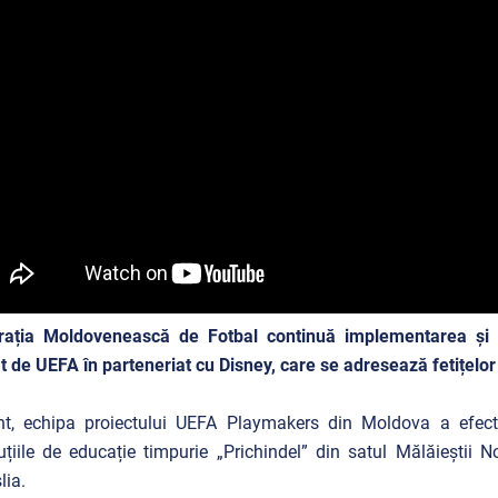
rația Moldovenească de Fotbal continuă implementarea și 
t de UEFA în parteneriat cu Disney, care se adresează fetițelor c
nt, echipa proiectului UEFA Playmakers din Moldova a efectu
tuțiile de educație timpurie „Prichindel” din satul Mălăieștii N
lia.