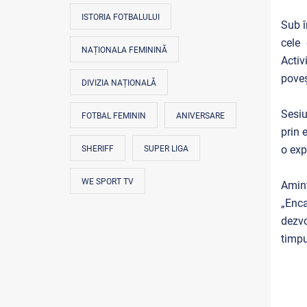
ISTORIA FOTBALULUI
Sub î
cele 
NAȚIONALA FEMININĂ
Activ
poveș
DIVIZIA NAȚIONALĂ
Sesiu
FOTBAL FEMININ
ANIVERSARE
prin 
o exp
SHERIFF
SUPER LIGA
WE SPORT TV
Amint
„Enca
dezvo
timpu