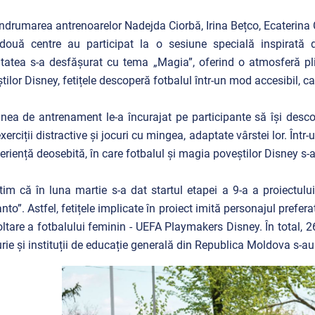
ndrumarea antrenoarelor Nadejda Ciorbă, Irina Bețco, Ecaterina Co
două centre au participat la o sesiune specială inspirată d
itatea s-a desfășurat cu tema „Magia”, oferind o atmosferă pli
tilor Disney, fetițele descoperă fotbalul într-un mod accesibil, ca
nea de antrenament le-a încurajat pe participante să își descope
exerciții distractive și jocuri cu mingea, adaptate vârstei lor. Înt
eriență deosebită, în care fotbalul și magia poveștilor Disney s
im că în luna martie s-a dat startul etapei a 9-a a proiectul
nto”. Astfel, fetițele implicate în proiect imită personajul prefer
ltare a fotbalului feminin - UEFA Playmakers Disney. În total, 26 d
rie și instituții de educație generală din Republica Moldova s-au