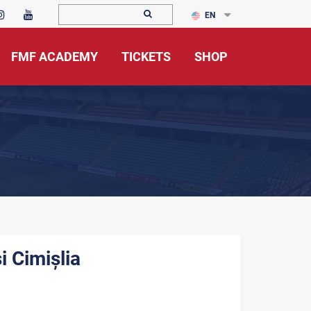
EN
FMF ACADEMY
TICKETS
SHOP
i Cimișlia