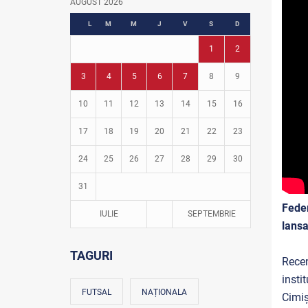
AUGUST 2026
Fotbal în grădinițe
L
M
M
J
V
S
D
1
2
3
4
5
6
7
8
9
10
11
12
13
14
15
16
17
18
19
20
21
22
23
24
25
26
27
28
29
30
31
Fede
IULIE
SEPTEMBRIE
lansa
TAGURI
Rece
insti
FUTSAL
NAȚIONALA
Cimiș