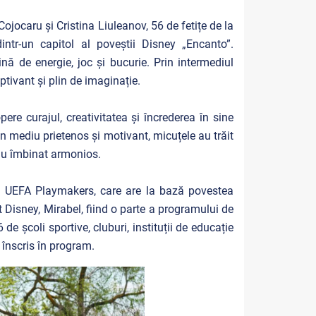
jocaru și Cristina Liuleanov, 56 de fetițe de la
intr-un capitol al poveștii Disney „Encanto”.
nă de energie, joc și bucurie. Prin intermediul
ptivant și plin de imaginație.
re curajul, creativitatea și încrederea în sine
r-un mediu prietenos și motivant, micuțele au trăit
-au îmbinat armonios.
ui UEFA Playmakers, care are la bază povestea
at Disney, Mirabel, fiind o parte a programului de
e școli sportive, cluburi, instituții de educație
 înscris în program.