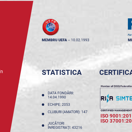
MEMBRU UEFA
--
10.02.1993
M
STATISTICA
CERTIFIC
în
DATA FONDĂRII:
14.04.1990
ECHIPE: 2053
CLUBURI (AMATORI): 147
ISO 9001:201
ISO 37001:2
JUCĂTORI
ÎNREGISTRAŢI: 43216