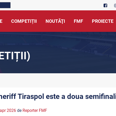
E
COMPETIȚII
NOUTĂŢI
FMF
PROIECTE
TIȚII)
heriff Tiraspol este a doua semifina
apr 2026
de
Reporter FMF