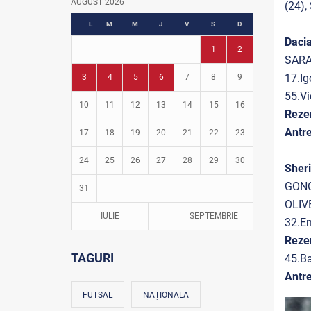
AUGUST 2026
(24)
Fotbal în grădinițe
L
M
M
J
V
S
D
Daci
1
2
SARA
17.I
3
4
5
6
7
8
9
55.Vi
10
11
12
13
14
15
16
Reze
Antre
17
18
19
20
21
22
23
24
25
26
27
28
29
30
Sher
GONC
31
OLIV
IULIE
SEPTEMBRIE
32.E
Reze
TAGURI
45.B
Antr
FUTSAL
NAȚIONALA