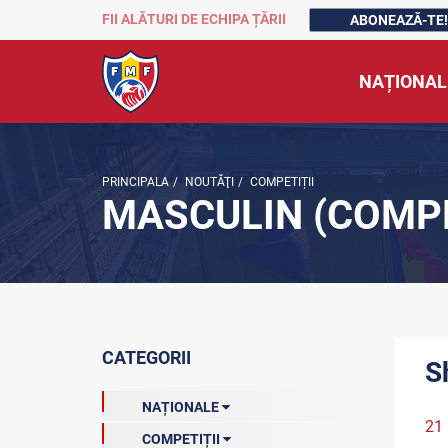
FII ALĂTURI DE ECHIPA ȚĂRII
ABONEAZĂ-TE!
NAȚIONAL
PRINCIPALA
/
NOUTĂŢI
/
COMPETIȚII
MASCULIN (COMPE
CATEGORII
S
NAȚIONALE
21 
COMPETIȚII