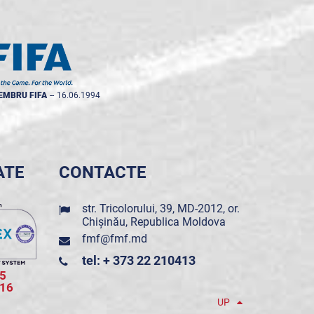
EMBRU FIFA
--
16.06.1994
ATE
CONTACTE
str. Tricolorului, 39, MD-2012, or.
Chișinău, Republica Moldova
fmf@fmf.md
tel: + 373 22 210413
5
016
UP