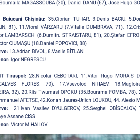
, Soumaila MAGASSOUBA (30), Daniel DANU (67), Jose Hugo 
a Buiucani Chișinău:
35.Ciprian TUHAR, 3.Denis BACIU, 5.Do
IN, 81), 11.Viorel VĂRZARU (7.Vitalie DUMBRAVA, 71), 12.
gor LAMBARSCHI (6.Dumitru STRAISTARU, 81), 20.Ștefan EFROS
ctor CIUMAȘU (18.Daniel POPOVICI, 88)
rve:
13.Adrian BIVOL, 8.Vasile BÎTLAN
nor:
Igor NEGRESCU
iff Tiraspol:
28.Nicolai CEBOTARI, 11.Vitor Hugo MORAIS 
ALVES FLORES, 70), 17.Vsevolod NIHAEV, 18.Maglo
EIRA, 32), 20.Riis Twumasi OPOKU (35.Bourama FOMBA, 78),
mmanuel AFETSE, 42.Konan Jaures-Urlich LOUKOU, 44. Alesio 
rve:
21.Ivan Vasilev DYULGEROV, 25.Serghei OBÎSCALOV,
aye Assane CISS
enor:
Victor MIHAILOV