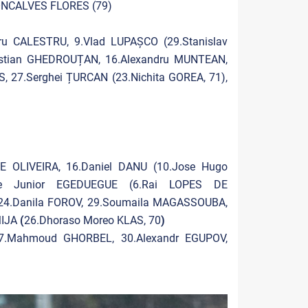
GONCALVES FLORES (79)
ru CALESTRU, 9.Vlad LUPAȘCO (29.Stanislav
Cristian GHEDROUȚAN, 16.Alexandru MUNTEAN,
, 27.Serghei ȚURCAN (23.Nichita GOREA, 71),
DE OLIVEIRA, 16.Daniel DANU (10.Jose Hugo
ire Junior EGEDUEGUE (6.Rai LOPES DE
 24.Danila FOROV, 29.Soumaila MAGASSOUBA,
MIJA
(
26.Dhoraso Moreo KLAS, 70
)
 7.Mahmoud GHORBEL, 30.Alexandr EGUPOV,