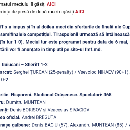
atul meciului îl găsiți
AICI
rința de presă de după meci o găsiți
AICI
ff s-a impus și în al doilea meci din sferturile de finală ale C
 semifinalele competiției. Tiraspolenii urmează să întâlnească
 (în tur 1-0). Meciul tur este programat pentru data de 6 mai, 
tării vor fi anunțate în timp util pe site-ul fmf.md.
 Buiucani – Sheriff 1-2
arcat:
Serghei ȚURCAN (25-penalty) / Vsevolod NIHAEV (90+1)
r 0-2
rilie. Nisporeni. Stadionul Orășenesc. Spectatori: 368
ru:
Dumitru MUNTEAN
enți:
Denis BORISOV și Veaceslav SIVACIOV
lea oficial:
Andrei BREGUȚA
onașe galbene:
Denis BACIU (57), Alexandru MUNTEAN (85) / 