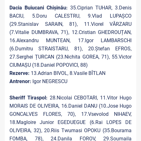
Dacia Buiucani Chișinău:
35.Ciprian TUHAR, 3.Denis
BACIU, 5.Doru CALESTRU, 9.Vlad LUPAȘCO
(29.Stanislav SARAIN, 81), 11.Viorel VĂRZARU
(7.Vitalie DUMBRAVA, 71), 12.Cristian GHEDROUȚAN,
16.Alexandru MUNTEAN, 17.Igor LAMBARSCHI
(6.Dumitru STRAISTARU, 81), 20.Ștefan EFROS,
27.Serghei ȚURCAN (23.Nichita GOREA, 71), 55.Victor
CIUMAȘU (18.Daniel POPOVICI, 88)
Rezerve:
13.Adrian BIVOL, 8.Vasile BÎTLAN
Antrenor:
Igor NEGRESCU
Sheriff Tiraspol:
28.Nicolai CEBOTARI, 11.Vitor Hugo
MORAIS DE OLIVEIRA, 16.Daniel DANU (10.Jose Hugo
GONCALVES FLORES, 70), 17.Vsevolod NIHAEV,
18.Magloire Junior EGEDUEGUE (6.Rai LOPES DE
OLIVEIRA, 32), 20.Riis Twumasi OPOKU (35.Bourama
FOMBA, 78), 24.Danila FOROV, 29.Soumaila