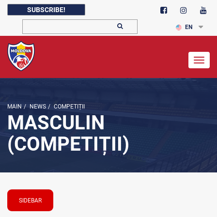
SUBSCRIBE!
EN
Togg
navig
MAIN
/
NEWS
/
COMPETIȚII
MASCULIN
(COMPETIȚII)
SIDEBAR