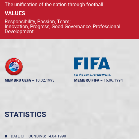
The unification of the nation through football
VALUES
Responsibility, Passion, Team;
Innovation, Progress, Good Governance, Professional
Development
MEMBRU UEFA
--
10.02.1993
MEMBRU FIFA
--
16.06.1994
STATISTICS
DATE OF FOUNDING: 14.04.1990