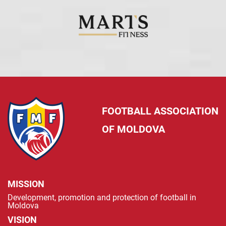
FOOTBALL ASSOCIATION
OF MOLDOVA
MISSION
Development, promotion and protection of football in
Moldova
VISION