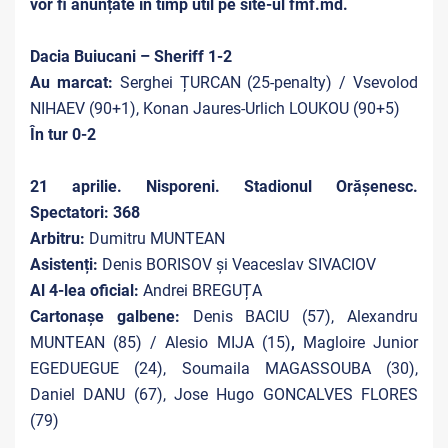
vor fi anunțate în timp util pe site-ul fmf.md.
Dacia Buiucani – Sheriff 1-2
Au marcat:
Serghei ȚURCAN (25-penalty) / Vsevolod
NIHAEV (90+1), Konan Jaures-Urlich LOUKOU (90+5)
În tur 0-2
21 aprilie. Nisporeni. Stadionul Orășenesc.
Spectatori: 368
Arbitru:
Dumitru MUNTEAN
Asistenți:
Denis BORISOV și Veaceslav SIVACIOV
Al 4-lea oficial:
Andrei BREGUȚA
Cartonașe galbene:
Denis BACIU (57), Alexandru
MUNTEAN (85) / Alesio MIJA
(15)
,
Magloire Junior
EGEDUEGUE (24), Soumaila MAGASSOUBA (30),
Daniel DANU (67), Jose Hugo GONCALVES FLORES
(79)