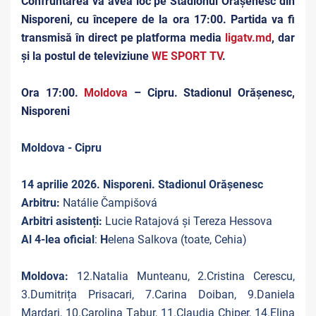
Confruntarea va avea loc pe Stadionul Orășenesc din
Nisporeni, cu începere de la ora 17:00. Partida va fi
transmisă în direct pe platforma media
ligatv.md
, dar
și la postul de televiziune
WE SPORT TV
.
Ora 17:00.
Moldova
– Cipru. Stadionul Orășenesc,
Nisporeni
Moldova - Cipru
14 aprilie 2026. Nisporeni. Stadionul Orășenesc
Arbitru:
Natálie Čampišová
Arbitri asistenți:
Lucie Ratajová și Tereza Hessova
Al 4-lea oficial
:
H
elena Salkova (toate, Cehia)
Moldova:
12.Natalia Munteanu, 2.Cristina Cerescu,
3.Dumitrița Prisacari, 7.Carina Doiban, 9.Daniela
Mardari, 10.Carolina Țabur, 11.Claudia Chiper, 14.Elina