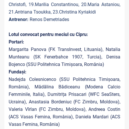
Christofi, 19.Marilia Constantinou, 20.Maria Astaniou,
21.Antriana Tsoukka, 23.Christina Kyriakidi
Antrenor:
Renos Demetriades
Lotul convocat pentru meciul cu Cipru:
Portari:
Margarita Panova (FK TransInvest, Lituania), Natalia
Munteanu (SK Fenerbahce 1907, Turcia), Denisa
Bojenco (SSU Politehnica Timișoara, România)
Fundași:
Nadejda Colesnicenco (SSU Politehnica Timișoara,
România), Mădălina Bădiceanu (Modena Calcio
Femminile, Italia), Dumitrița Prisacari (WFC SeaSters,
Ucraina), Anastasia Bordeniuc (FC Zimbru, Moldova),
Valeria Vîrlan (FC Zimbru, Moldova), Andreea Costin
(ACS Vasas Femina, România), Daniela Mardari (ACS
Vasas Femina, România)