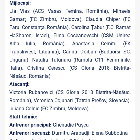
Mijlocași:
Lia Vlas (ACS Vasas Femina, România), Mihaela
Gamarț (FC Zimbru, Moldova), Claudia Chiper (FC
Farul Constanța, România), Carolina Țabur (F.C. Ramat
HaSharon, Israel), Elina Coceanovschi (CSM Unirea
Alba Iulia, România), Anastasia Cernitu (FK
TransInvest, Lituania), Carina Doiban (Budaörsi SC,
Ungaria), Natalia Tutunaru (Rambla C11 Femminile,
Italia), Cristina Cerescu (CS Gloria 2018 Bistrița-
Năsăud, România)
Atacanți:
Victoria Rubanovici (CS Gloria 2018 Bistrița-Năsăud,
România), Veronica Cojuhari (Tatran Prešov, Slovacia),
Iuliana Colnic (FC Zimbru, Moldova)
Staff tehnic:
Antrenor principal:
Ghenadie Pușca
Antrenori secunzi:
Dumitru Arabadji, Elena Subbotina