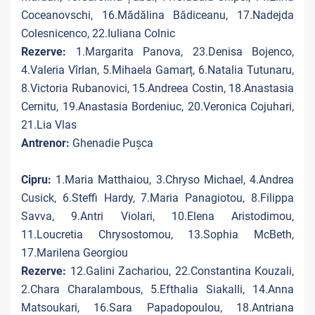
Coceanovschi, 16.Mădălina Bădiceanu, 17.Nadejda
Colesnicenco, 22.Iuliana Colnic
Rezerve:
1.Margarita Panova, 23.Denisa Bojenco,
4.Valeria Vîrlan, 5.Mihaela Gamarț, 6.Natalia Tutunaru,
8.Victoria Rubanovici, 15.Andreea Costin, 18.Anastasia
Cernitu, 19.Anastasia Bordeniuc, 20.Veronica Cojuhari,
21.Lia Vlas
Antrenor:
Ghenadie Pușca
Cipru:
1.Maria Matthaiou, 3.Chryso Michael, 4.Andrea
Cusick, 6.Steffi Hardy, 7.Maria Panagiotou, 8.Filippa
Savva, 9.Antri Violari, 10.Elena Aristodimou,
11.Loucretia Chrysostomou, 13.Sophia McBeth,
17.Marilena Georgiou
Rezerve:
12.Galini Zachariou, 22.Constantina Kouzali,
2.Chara Charalambous, 5.Efthalia Siakalli, 14.Anna
Matsoukari, 16.Sara Papadopoulou, 18.Antriana