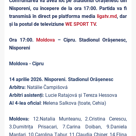
Confruntarea va avea loc pe Stadionul Orășenesc din
Nisporeni, cu începere de la ora 17:00. Partida va fi
transmisă în direct pe platforma media
ligatv.md
, dar
și la postul de televiziune
WE SPORT TV
.
Ora 17:00.
Moldova
– Cipru. Stadionul Orășenesc,
Nisporeni
Moldova - Cipru
14 aprilie 2026. Nisporeni. Stadionul Orășenesc
Arbitru:
Natálie Čampišová
Arbitri asistenți:
Lucie Ratajová și Tereza Hessova
Al 4-lea oficial
:
H
elena Salkova (toate, Cehia)
Moldova:
12.Natalia Munteanu, 2.Cristina Cerescu,
3.Dumitrița Prisacari, 7.Carina Doiban, 9.Daniela
Mardari, 10.Carolina Țabur, 11.Claudia Chiper, 14.Elina