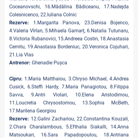
Coceanovschi, 16.Mădălina Bădiceanu, 17.Nadejda
Colesnicenco, 22.Iuliana Colnic
Rezerve:
1.Margarita Panova, 23.Denisa Bojenco,
4.Valeria Vîrlan, 5.Mihaela Gamarț, 6.Natalia Tutunaru,
8.Victoria Rubanovici, 15.Andreea Costin, 18.Anastasia
Cernitu, 19.Anastasia Bordeniuc, 20.Veronica Cojuhari,
21.Lia Vlas
Antrenor:
Ghenadie Pușca
Cipru:
1.Maria Matthaiou, 3.Chryso Michael, 4.Andrea
Cusick, 6.Steffi Hardy, 7.Maria Panagiotou, 8.Filippa
Savva, 9.Antri Violari, 10.Elena Aristodimou,
11.Loucretia Chrysostomou, 13.Sophia McBeth,
17.Marilena Georgiou
Rezerve:
12.Galini Zachariou, 22.Constantina Kouzali,
2.Chara Charalambous, 5.Efthalia Siakalli, 14.Anna
Matsoukari, 16.Sara Papadopoulou, 18.Antriana