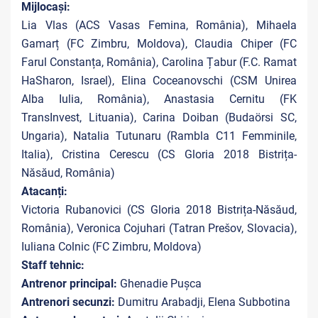
Mijlocași:
Lia Vlas (ACS Vasas Femina, România), Mihaela
Gamarț (FC Zimbru, Moldova), Claudia Chiper (FC
Farul Constanța, România), Carolina Țabur (F.C. Ramat
HaSharon, Israel), Elina Coceanovschi (CSM Unirea
Alba Iulia, România), Anastasia Cernitu (FK
TransInvest, Lituania), Carina Doiban (Budaörsi SC,
Ungaria), Natalia Tutunaru (Rambla C11 Femminile,
Italia), Cristina Cerescu (CS Gloria 2018 Bistrița-
Năsăud, România)
Atacanți:
Victoria Rubanovici (CS Gloria 2018 Bistrița-Năsăud,
România), Veronica Cojuhari (Tatran Prešov, Slovacia),
Iuliana Colnic (FC Zimbru, Moldova)
Staff tehnic:
Antrenor principal:
Ghenadie Pușca
Antrenori secunzi:
Dumitru Arabadji, Elena Subbotina