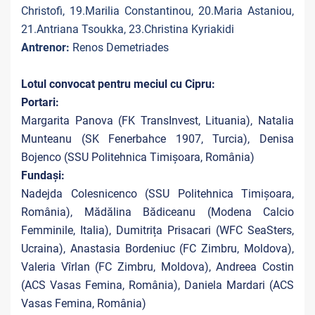
Christofi, 19.Marilia Constantinou, 20.Maria Astaniou,
21.Antriana Tsoukka, 23.Christina Kyriakidi
Antrenor:
Renos Demetriades
Lotul convocat pentru meciul cu Cipru:
Portari:
Margarita Panova (FK TransInvest, Lituania), Natalia
Munteanu (SK Fenerbahce 1907, Turcia), Denisa
Bojenco (SSU Politehnica Timișoara, România)
Fundași:
Nadejda Colesnicenco (SSU Politehnica Timișoara,
România), Mădălina Bădiceanu (Modena Calcio
Femminile, Italia), Dumitrița Prisacari (WFC SeaSters,
Ucraina), Anastasia Bordeniuc (FC Zimbru, Moldova),
Valeria Vîrlan (FC Zimbru, Moldova), Andreea Costin
(ACS Vasas Femina, România), Daniela Mardari (ACS
Vasas Femina, România)