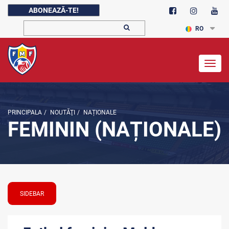
ABONEAZĂ-TE!
RO
Togg
navig
PRINCIPALA
/
NOUTĂŢI
/
NAȚIONALE
FEMININ (NAȚIONALE)
SIDEBAR