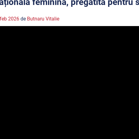
aționala feminină, pregătită pentru s
feb 2026
de
Butnaru Vitalie