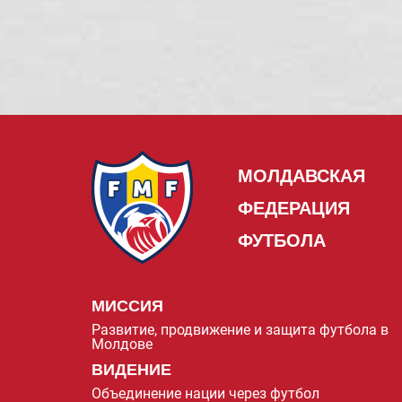
МОЛДАВСКАЯ
ФЕДЕРАЦИЯ
ФУТБОЛА
МИССИЯ
Развитие, продвижение и защита футбола в
Молдове
ВИДЕНИЕ
Объединение нации через футбол