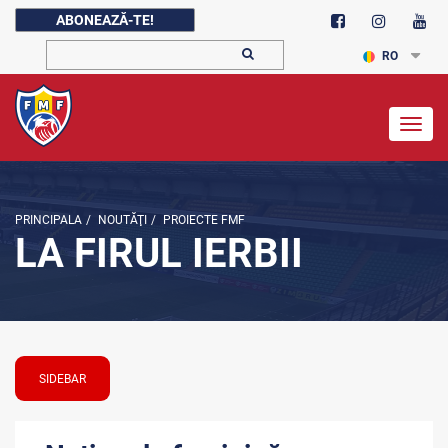
ABONEAZĂ-TE!
RO
Togg
navig
PRINCIPALA
/
NOUTĂŢI
/
PROIECTE FMF
LA FIRUL IERBII
SIDEBAR