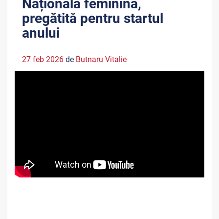
Naționala feminină,
pregătită pentru startul
anului
27 feb 2026
de
Butnaru Vitalie