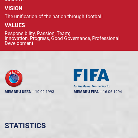
VISION
The unification of the nation through football
VALUES
Responsibility, Passion, Team;
Innovation, Progress, Good Governance, Professional
Development
MEMBRU UEFA
--
10.02.1993
MEMBRU FIFA
--
16.06.1994
STATISTICS