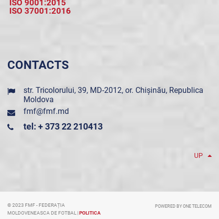
ISO 9001:2015
ISO 37001:2016
CONTACTS
str. Tricolorului, 39, MD-2012, or. Chișinău, Republica
Moldova
fmf@fmf.md
tel: + 373 22 210413
UP
© 2023 FMF - FEDERAȚIA
POWERED BY ONE TELECOM
MOLDOVENEASCA DE FOTBAL |
POLITICA