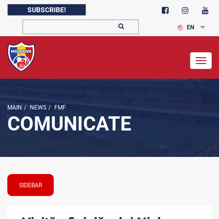
SUBSCRIBE!
EN
Togg
navig
MAIN
/
NEWS
/
FMF
COMUNICATE
SIDEBAR