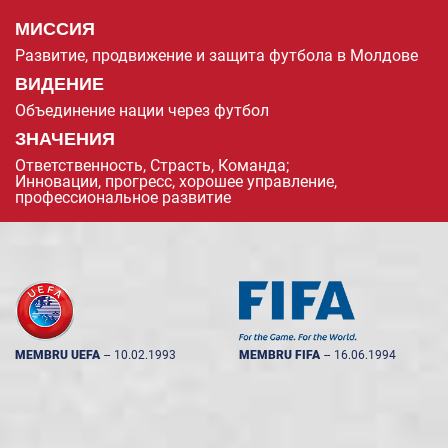
МИССИЯ
Развитие, продвижение и защита футбола в Молдове
ВИДЕНИЕ
Объединение нации через футбол
ЗНАЧЕНИЯ
Ответственность, Страсть, Команда;
Инновации, прогресс, хорошее управление,
профессиональное развитие
MEMBRU UEFA
--
10.02.1993
MEMBRU FIFA
--
16.06.1994