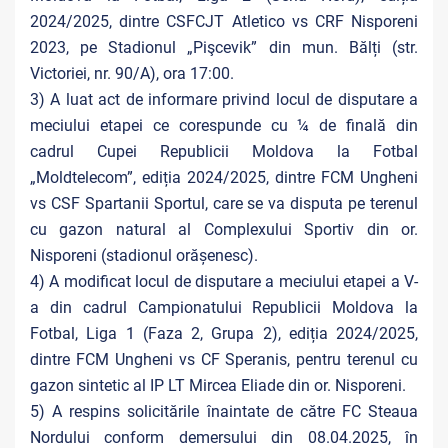
2024/2025, dintre CSFCJT Atletico vs CRF Nisporeni
2023, pe Stadionul „Pişcevik” din mun. Bălți (str.
Victoriei, nr. 90/A), ora 17:00.
3) A luat act de informare privind locul de disputare a
meciului etapei ce corespunde cu ¼ de finală din
cadrul Cupei Republicii Moldova la Fotbal
„Moldtelecom”, ediția 2024/2025, dintre FCM Ungheni
vs CSF Spartanii Sportul, care se va disputa pe terenul
cu gazon natural al Complexului Sportiv din or.
Nisporeni (stadionul orășenesc).
4) A modificat locul de disputare a meciului etapei a V-
a din cadrul Campionatului Republicii Moldova la
Fotbal, Liga 1 (Faza 2, Grupa 2), ediția 2024/2025,
dintre FCM Ungheni vs CF Speranis, pentru terenul cu
gazon sintetic al IP LT Mircea Eliade din or. Nisporeni.
5) A respins solicitările înaintate de către FC Steaua
Nordului conform demersului din 08.04.2025, în