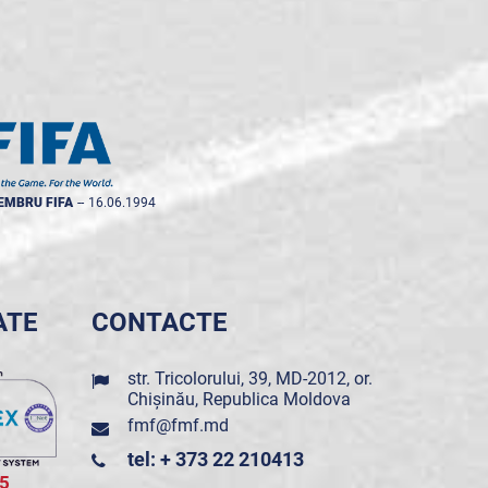
EMBRU FIFA
--
16.06.1994
ATE
CONTACTE
str. Tricolorului, 39, MD-2012, or.
Chișinău, Republica Moldova
fmf@fmf.md
tel: + 373 22 210413
5