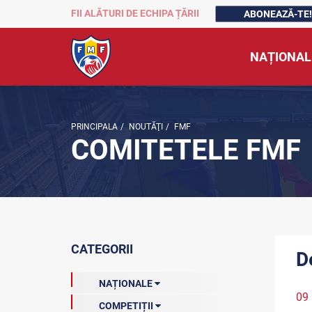
FII ALĂTURI DE ECHIPA ȚĂRII
ABONEAZĂ-TE!
NAȚIONAL
PRINCIPALA
/
NOUTĂŢI
/
FMF
COMITETELE FMF
CATEGORII
D
NAȚIONALE
09 
COMPETIȚII