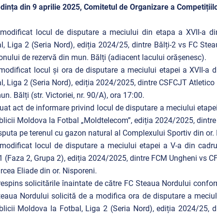
dința din 9 aprilie 2025, Comitetul de Organizare a Competițiil
modificat locul de disputare a meciului din etapa a XVII-a d
l, Liga 2 (Seria Nord), ediția 2024/25, dintre Bălți-2 vs FC Ste
onului de rezervă din mun. Bălți (adiacent lacului orășenesc).
modificat locul și ora de disputare a meciului etapei a XVII-a
l, Liga 2 (Seria Nord), ediția 2024/2025, dintre CSFCJT Atletico
n. Bălți (str. Victoriei, nr. 90/A), ora 17:00.
luat act de informare privind locul de disputare a meciului etap
licii Moldova la Fotbal „Moldtelecom”, ediția 2024/2025, dintr
sputa pe terenul cu gazon natural al Complexului Sportiv din or.
modificat locul de disputare a meciului etapei a V-a din cadr
1 (Faza 2, Grupa 2), ediția 2024/2025, dintre FCM Ungheni vs CF 
rcea Eliade din or. Nisporeni.
respins solicitările înaintate de către FC Steaua Nordului confo
eaua Nordului solicită de a modifica ora de disputare a meciul
licii Moldova la Fotbal, Liga 2 (Seria Nord), ediția 2024/25, d