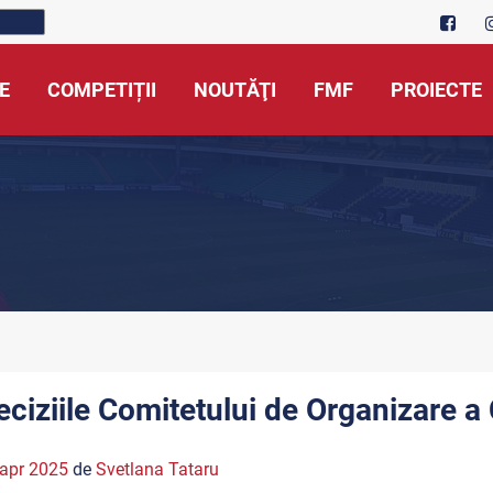
E
COMPETIȚII
NOUTĂŢI
FMF
PROIECTE
eciziile Comitetului de Organizare a 
apr 2025
de
Svetlana Tataru