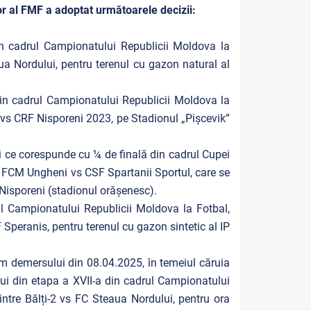
or al FMF a adoptat următoarele decizii:
in cadrul Campionatului Republicii Moldova la
aua Nordului, pentru terenul cu gazon natural al
 din cadrul Campionatului Republicii Moldova la
 vs CRF Nisporeni 2023, pe Stadionul „Pişcevik”
ei ce corespunde cu ¼ de finală din cadrul Cupei
e FCM Ungheni vs CSF Spartanii Sportul, care se
 Nisporeni (stadionul orășenesc).
ul Campionatului Republicii Moldova la Fotbal,
Speranis, pentru terenul cu gazon sintetic al IP
rm demersului din 08.04.2025, în temeiul căruia
ui din etapa a XVII-a din cadrul Campionatului
intre Bălți-2 vs FC Steaua Nordului, pentru ora