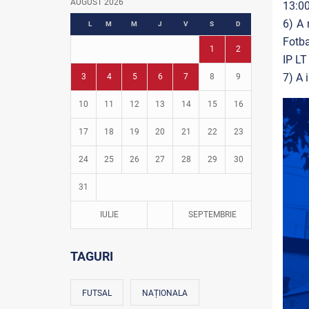
AUGUST 2026
13:00
Fotbal în grădinițe
6) A 
L
M
M
J
V
S
D
Fotba
1
2
IP LT
7) A 
3
4
5
6
7
8
9
10
11
12
13
14
15
16
17
18
19
20
21
22
23
24
25
26
27
28
29
30
31
IULIE
SEPTEMBRIE
TAGURI
FUTSAL
NAȚIONALA