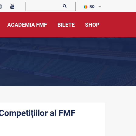
RO
ACADEMIA FMF
BILETE
SHOP
Competițiilor al FMF