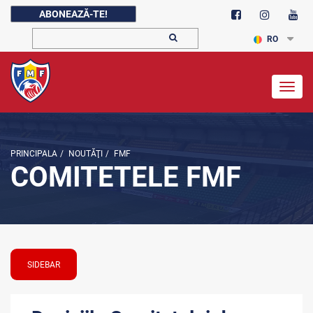
ABONEAZĂ-TE!
RO
Togg
navig
PRINCIPALA
/
NOUTĂŢI
/
FMF
COMITETELE FMF
SIDEBAR