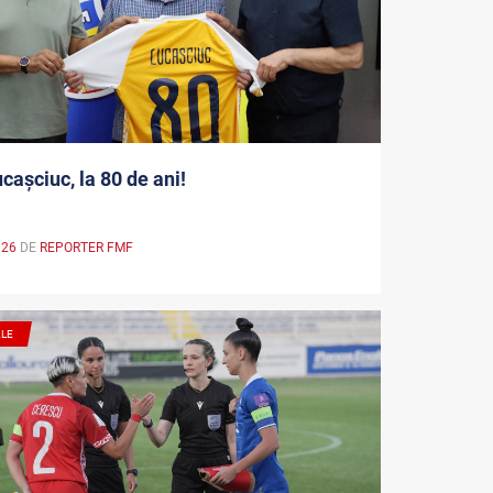
ucașciuc, la 80 de ani!
026
DE
REPORTER FMF
ALE