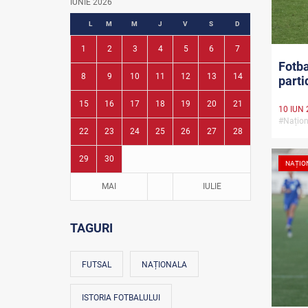
IUNIE 2026
Fotbal în grădinițe
L
M
M
J
V
S
D
1
2
3
4
5
6
7
Fotba
8
9
10
11
12
13
14
parti
15
16
17
18
19
20
21
10 IUN 
#Națion
22
23
24
25
26
27
28
29
30
NAȚIO
MAI
IULIE
TAGURI
FUTSAL
NAȚIONALA
ISTORIA FOTBALULUI