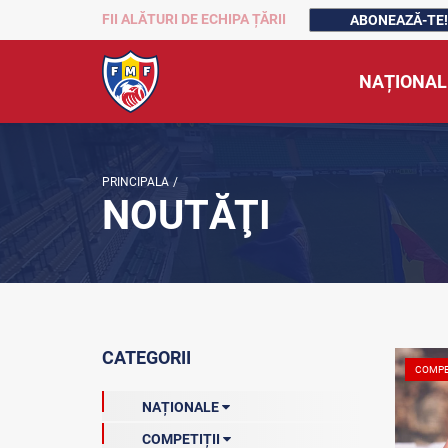
FII ALĂTURI DE ECHIPA ȚĂRII
ABONEAZĂ-TE!
NAȚIONAL
PRINCIPALA
/
NOUTĂŢI
CATEGORII
COMPE
NAȚIONALE
COMPETIȚII