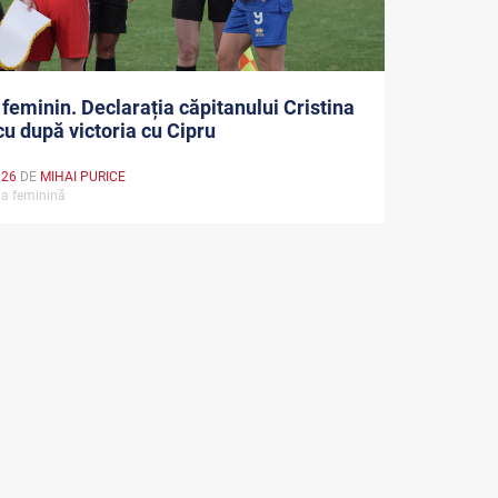
 feminin. Declarația căpitanului Cristina
u după victoria cu Cipru
026
DE
MIHAI PURICE
la feminină