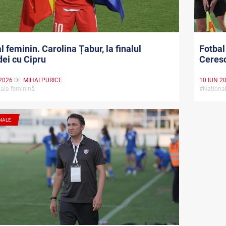
l feminin. Carolina Țabur, la finalul
Fotbal
dei cu Cipru
Ceresc
2026
DE
MIHAI PURICE
10 IUN 2
ala feminină
#Naționa
NALE