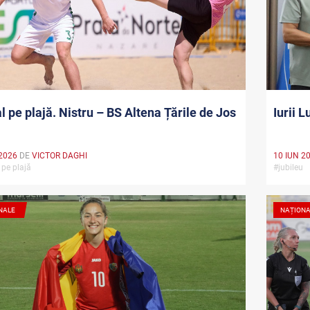
l pe plajă. Nistru – BS Altena Țările de Jos
Iurii L
2026
DE
VICTOR DAGHI
10 IUN 2
 pe plajă
#jubileu
NALE
NAȚION