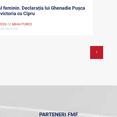
l feminin. Declarația lui Ghenadie Pușca
victoria cu Cipru
2026
DE
MIHAI PURICE
ala feminină
1
PARTENERI FMF