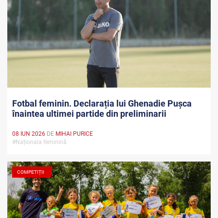
Fotbal feminin. Declarația lui Ghenadie Pușca
înaintea ultimei partide din preliminarii
08 IUN 2026
DE
MIHAI PURICE
#Naționala feminină
COMPETIȚII