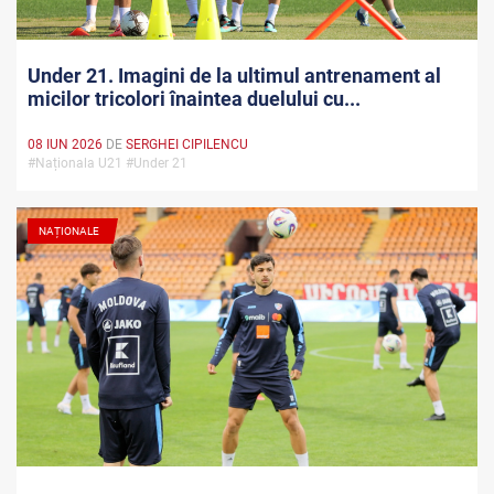
Under 21. Imagini de la ultimul antrenament al
micilor tricolori înaintea duelului cu...
08 IUN 2026
DE
SERGHEI CIPILENCU
#Naționala U21 #Under 21
NAȚIONALE