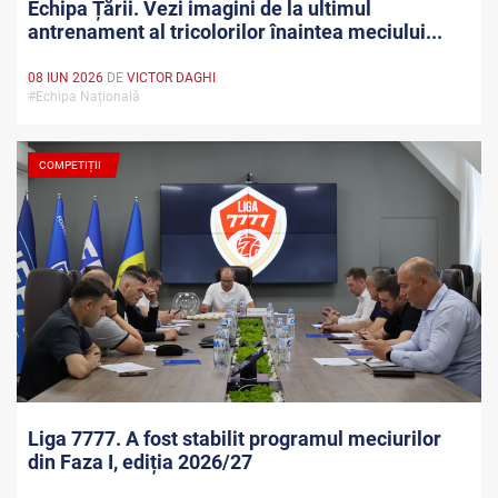
Echipa Țării. Vezi imagini de la ultimul
antrenament al tricolorilor înaintea meciului...
08 IUN 2026
DE
VICTOR DAGHI
#Echipa Națională
COMPETIȚII
Liga 7777. A fost stabilit programul meciurilor
din Faza I, ediția 2026/27