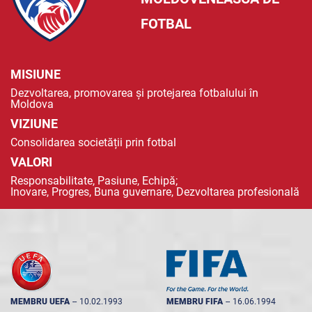
FOTBAL
MISIUNE
Dezvoltarea, promovarea și protejarea fotbalului în
Moldova
VIZIUNE
Consolidarea societății prin fotbal
VALORI
Responsabilitate, Pasiune, Echipă;
Inovare, Progres, Buna guvernare, Dezvoltarea profesională
MEMBRU UEFA
--
10.02.1993
MEMBRU FIFA
--
16.06.1994