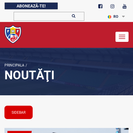
ABONEAZĂ-TE!
RO
Togg
navig
PRINCIPALA
/
NOUTĂŢI
SIDEBAR