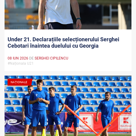
Under 21. Declarațiile selecționerului Serghei
Cebotari înaintea duelului cu Georgia
08 IUN 2026
DE
SERGHEI CIPILENCU
#Naționala U21
NAȚIONALE