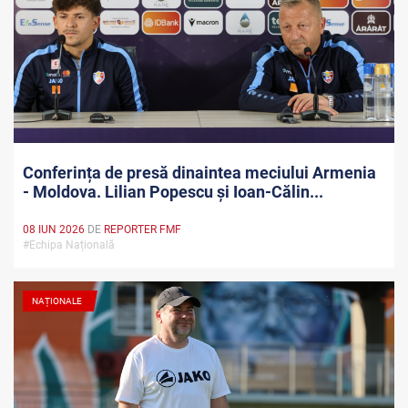
Conferința de presă dinaintea meciului Armenia
- Moldova. Lilian Popescu și Ioan-Călin...
08 IUN 2026
DE
REPORTER FMF
#Echipa Națională
NAȚIONALE