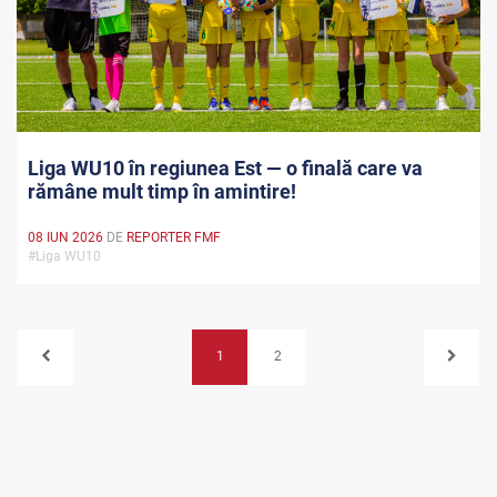
Liga WU10 în regiunea Est — o finală care va
rămâne mult timp în amintire!
08 IUN 2026
DE
REPORTER FMF
#Liga WU10
1
2