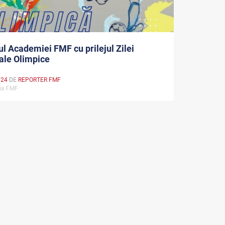
l Academiei FMF cu prilejul Zilei
ale Olimpice
024
DE
REPORTER FMF
ia FMF