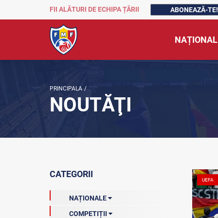
FII ALĂTURI DE ECHIPA ȚĂRII
ABONEAZĂ-TE!
NAȚIONAL
PRINCIPALA
/
NOUTĂŢI
CATEGORII
UEFA
NAȚIONALE
COMPETIȚII