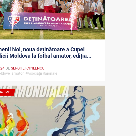
enii Noi, noua deținătoare a Cupei
icii Moldova la fotbal amator, ediția...
024
DE
SERGHEI CIPILENCU
ldovei amatori #Asociații Raionale
IA FMF