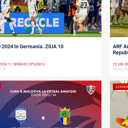
 2024 în Germania. ZIUA 10
ARF An
Republ
2024
DE
SERGHEI CIPILENCU
23 IUN 2
2024
#Cupa Mo
ACADEM