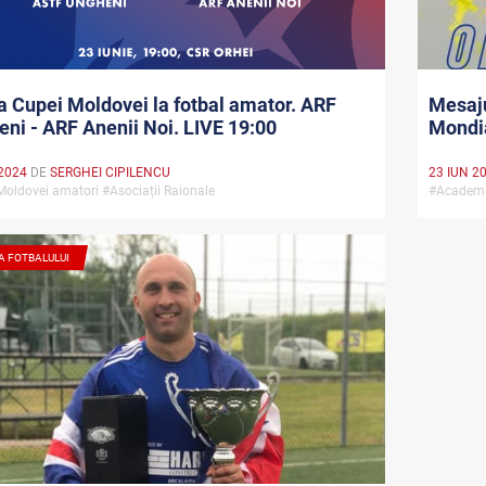
a Cupei Moldovei la fotbal amator. ARF
Mesaju
ni - ARF Anenii Noi. LIVE 19:00
Mondi
2024
DE
SERGHEI CIPILENCU
23 IUN 2
oldovei amatori #Asociații Raionale
#Academ
A FOTBALULUI