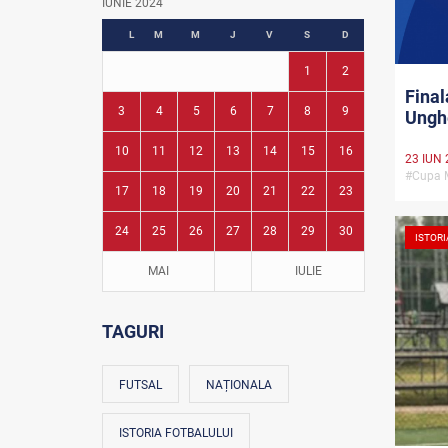
IUNIE 2024
Fotbal în grădinițe
L
M
M
J
V
S
D
1
2
Final
3
4
5
6
7
8
9
Unghe
10
11
12
13
14
15
16
23 IUN 
#Cupa M
17
18
19
20
21
22
23
24
25
26
27
28
29
30
ISTORI
MAI
IULIE
TAGURI
FUTSAL
NAȚIONALA
ISTORIA FOTBALULUI