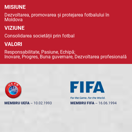
MISIUNE
Dezvoltarea, promovarea și protejarea fotbalului în
Moldova
VIZIUNE
Consolidarea societății prin fotbal
VALORI
Responsabilitate, Pasiune, Echipă;
Inovare, Progres, Buna guvernare, Dezvoltarea profesională
MEMBRU UEFA
--
10.02.1993
MEMBRU FIFA
--
16.06.1994