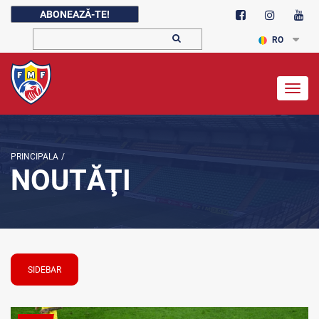
ABONEAZĂ-TE!
RO
Togg
navig
PRINCIPALA
/
NOUTĂŢI
SIDEBAR