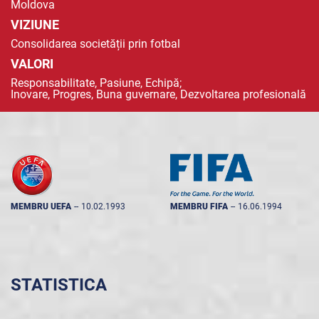
Moldova
VIZIUNE
Consolidarea societății prin fotbal
VALORI
Responsabilitate, Pasiune, Echipă;
Inovare, Progres, Buna guvernare, Dezvoltarea profesională
MEMBRU UEFA
--
10.02.1993
MEMBRU FIFA
--
16.06.1994
STATISTICA