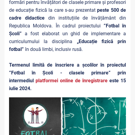
formări pentru învățători de clasele primare și profesori
de educație fizică la care s-au prezentat
peste 500 de
cadre didactice
din instituțiile de învățământ din
Republica Moldova. În cadrul proiectului
”Fotbal în
Școli”
a fost elaborat un ghid de implementare a
curriculumului la disciplina
„
Educație fizică prin
fotbal
”
în două limbi, inclusiv rusă.
Termenul limită de înscriere a școlilor în proiectul
”Fotbal în Școli - clasele primare” prin
intermediul
platformei online de înregistrare
este 15
iulie 2024.