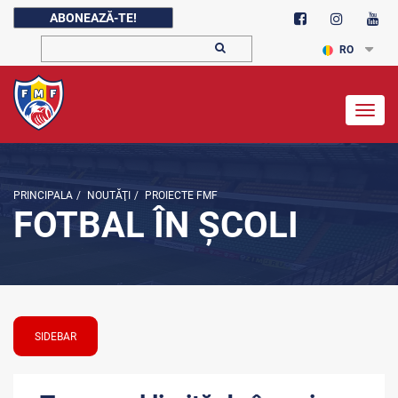
ABONEAZĂ-TE!
RO
Togg
navig
PRINCIPALA
/
NOUTĂŢI
/
PROIECTE FMF
FOTBAL ÎN ȘCOLI
SIDEBAR