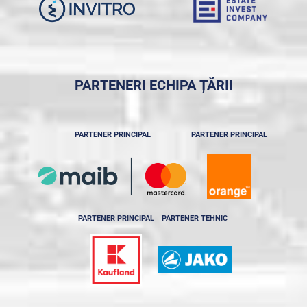
PARTENERI ECHIPA ȚĂRII
PARTENER PRINCIPAL
PARTENER PRINCIPAL
PARTENER PRINCIPAL
PARTENER TEHNIC