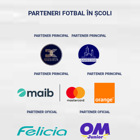
PARTENERI FOTBAL ÎN ȘCOLI
PARTENER PRINCIPAL
PARTENER PRINCIPAL
PARTENER PRINCIPAL
PARTENER PRINCIPAL
PARTENER OFICIAL
PARTENER OFICIAL