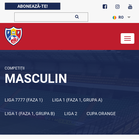
ABONEAZĂ-TE!
RO
Togg
navig
COMPETIȚII
MASCULIN
LIGA 7777 (FAZA 1)
LIGA 1 (FAZA 1, GRUPA A)
LIGA 1 (FAZA 1, GRUPA B)
LIGA 2
CUPA ORANGE