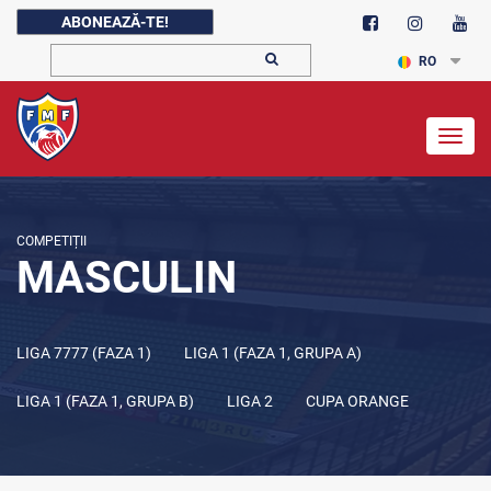
ABONEAZĂ-TE!
RO
Togg
navig
COMPETIȚII
MASCULIN
LIGA 7777 (FAZA 1)
LIGA 1 (FAZA 1, GRUPA A)
LIGA 1 (FAZA 1, GRUPA B)
LIGA 2
CUPA ORANGE