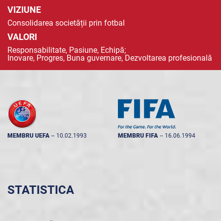
VIZIUNE
Consolidarea societății prin fotbal
VALORI
Responsabilitate, Pasiune, Echipă;
Inovare, Progres, Buna guvernare, Dezvoltarea profesională
MEMBRU UEFA
--
10.02.1993
MEMBRU FIFA
--
16.06.1994
STATISTICA