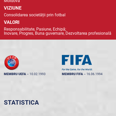
Moldova
VIZIUNE
Consolidarea societății prin fotbal
VALORI
Responsabilitate, Pasiune, Echipă;
Inovare, Progres, Buna guvernare, Dezvoltarea profesională
MEMBRU UEFA
--
10.02.1993
MEMBRU FIFA
--
16.06.1994
STATISTICA