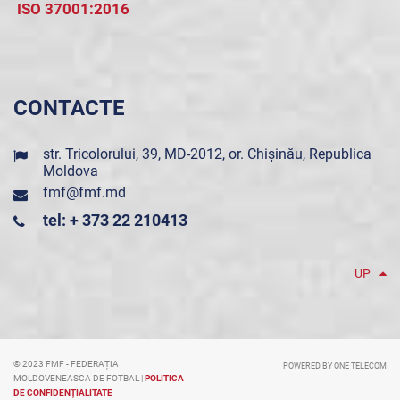
ISO 37001:2016
CONTACTE
str. Tricolorului, 39, MD-2012, or. Chișinău, Republica
Moldova
fmf@fmf.md
tel: + 373 22 210413
UP
© 2023 FMF - FEDERAȚIA
POWERED BY ONE TELECOM
MOLDOVENEASCA DE FOTBAL |
POLITICA
DE CONFIDENȚIALITATE