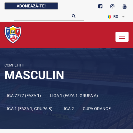
ABONEAZĂ-TE!
RO
Togg
navig
COMPETIȚII
MASCULIN
LIGA 7777 (FAZA 1)
LIGA 1 (FAZA 1, GRUPA A)
LIGA 1 (FAZA 1, GRUPA B)
LIGA 2
CUPA ORANGE