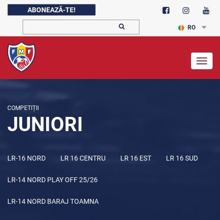
ABONEAZĂ-TE!
RO
Togg
navig
COMPETIȚII
JUNIORI
LR-16 NORD
LR 16 CENTRU
LR 16 EST
LR 16 SUD
LR-14 NORD PLAY OFF 25/26
LR-14 NORD BARAJ TOAMNA