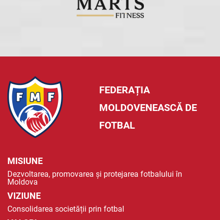
FEDERAȚIA
MOLDOVENEASCĂ DE
FOTBAL
MISIUNE
Dezvoltarea, promovarea și protejarea fotbalului în
Moldova
VIZIUNE
Consolidarea societății prin fotbal