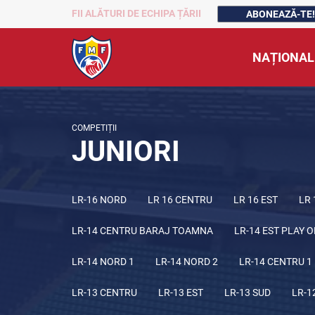
FII ALĂTURI DE ECHIPA ȚĂRII
ABONEAZĂ-TE!
NAȚIONAL
COMPETIȚII
JUNIORI
LR-16 NORD
LR 16 CENTRU
LR 16 EST
LR 
LR-14 CENTRU BARAJ TOAMNA
LR-14 EST PLAY O
LR-14 NORD 1
LR-14 NORD 2
LR-14 CENTRU 1
LR-13 CENTRU
LR-13 EST
LR-13 SUD
LR-1