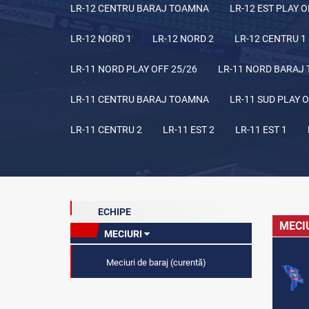
LR-12 CENTRU BARAJ TOAMNA
LR-12 EST PLAY O
LR-12 NORD 1
LR-12 NORD 2
LR-12 CENTRU 1
LR-11 NORD PLAY OFF 25/26
LR-11 NORD BARAJ
LR-11 CENTRU BARAJ TOAMNA
LR-11 SUD PLAY O
LR-11 CENTRU 2
LR-11 EST 2
LR-11 EST 1
ECHIPE
MECI
MECIURI
Meciuri de baraj (curentă)