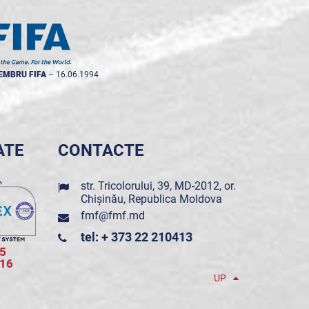
EMBRU FIFA
--
16.06.1994
ATE
CONTACTE
str. Tricolorului, 39, MD-2012, or.
Chișinău, Republica Moldova
fmf@fmf.md
tel: + 373 22 210413
5
016
UP