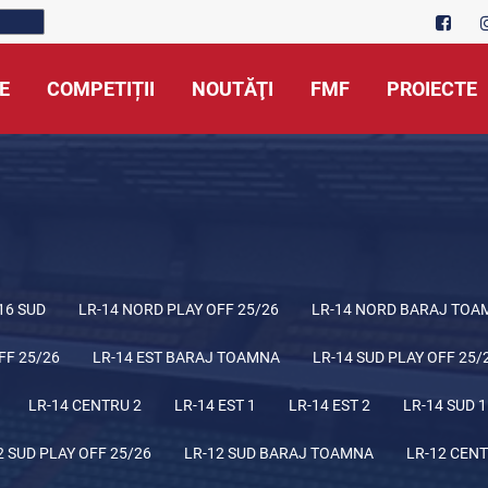
E
COMPETIȚII
NOUTĂŢI
FMF
PROIECTE
16 SUD
LR-14 NORD PLAY OFF 25/26
LR-14 NORD BARAJ TOA
FF 25/26
LR-14 EST BARAJ TOAMNA
LR-14 SUD PLAY OFF 25/
LR-14 CENTRU 2
LR-14 EST 1
LR-14 EST 2
LR-14 SUD 1
2 SUD PLAY OFF 25/26
LR-12 SUD BARAJ TOAMNA
LR-12 CENT