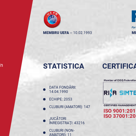
MEMBRU UEFA
--
10.02.1993
M
STATISTICA
CERTIFIC
în
DATA FONDĂRII:
14.04.1990
ECHIPE: 2053
CLUBURI (AMATORI): 147
ISO 9001:201
ISO 37001:2
JUCĂTORI
ÎNREGISTRAŢI: 43216
CLUBURI (NON-
AMATORI): 11