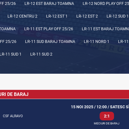
FF 25/26
LR-12 EST BARAJ TOAMNA
LR-12 NORD PLAY OFF 2
LR-12 CENTRU 2
LR-12 EST 1
LR-12 EST 2
LR-12 SUD 1
 TOAMNA
LR-11 EST PLAY OFF 25/26
LR-11 EST BARAJ TOAM
FF 25/26
LR-11 SUD BARAJ TOAMNA
LR-11 NORD 1
LR-11
LR-11 SUD 1
LR-11 SUD 2
URI DE BARAJ
15 NOI 2025 / 12:00 / SATESC 
2:1
CSF ALRAVO
MECIURI DE BARAJ