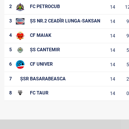
2
FC PETROCUB
14
1
3
ȘS NR.2 CEADÎR LUNGA-SAKSAN
14
9
4
CF MAIAK
14
9
5
ȘS CANTEMIR
14
5
6
CF UNIVER
14
5
7
ȘSR BASARABEASCA
14
2
8
FC TAUR
14
0