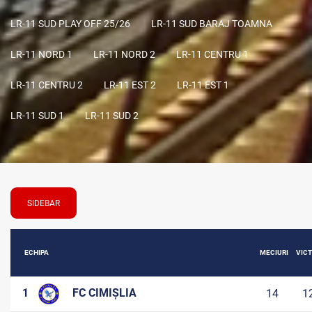
LR-11 SUD PLAY OFF 25/26
LR-11 SUD BARAJ TOAMNA
LR-11 NORD 1
LR-11 NORD 2
LR-11 CENTRU 1
LR-11 CENTRU 2
LR-11 EST 2
LR-11 EST 1
LR-11 SUD 1
LR-11 SUD 2
SIDEBAR
ECHIPA
MECIURI
VICT
1
FC CIMIȘLIA
14
1