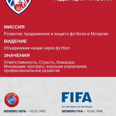
МИССИЯ
Развитие, продвижение и защита футбола в Молдове
ВИДЕНИЕ
Объединение нации через футбол
ЗНАЧЕНИЯ
Ответственность, Страсть, Команда;
Инновации, прогресс, хорошее управление,
профессиональное развитие
MEMBRU UEFA
--
10.02.1993
MEMBRU FIFA
--
16.06.1994