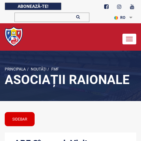
ABONEAZĂ-TE!
RO
Togg
navig
PRINCIPALA
/
NOUTĂŢI
/
FMF
ASOCIAȚII RAIONALE
SIDEBAR