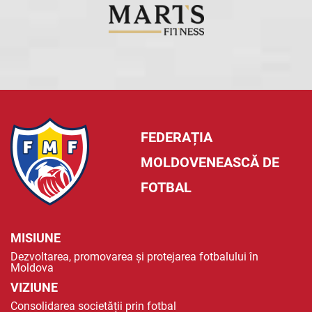
FEDERAȚIA
MOLDOVENEASCĂ DE
FOTBAL
MISIUNE
Dezvoltarea, promovarea și protejarea fotbalului în
Moldova
VIZIUNE
Consolidarea societății prin fotbal