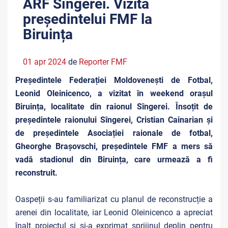
ARF Sîngerei. Vizita
președintelui FMF la
Biruința
01 apr 2024
de
Reporter FMF
Președintele Federației Moldovenești de Fotbal,
Leonid Oleinicenco, a vizitat în weekend orașul
Biruința, localitate din raionul Sîngerei. Însoțit de
președintele raionului Sîngerei, Cristian Cainarian și
de președintele Asociației raionale de fotbal,
Gheorghe Brașovschi, președintele FMF a mers să
vadă stadionul din Biruința, care urmează a fi
reconstruit.
Oaspeții s-au familiarizat cu planul de reconstrucție a
arenei din localitate, iar Leonid Oleinicenco a apreciat
înalt proiectul și și-a exprimat sprijinul deplin pentru