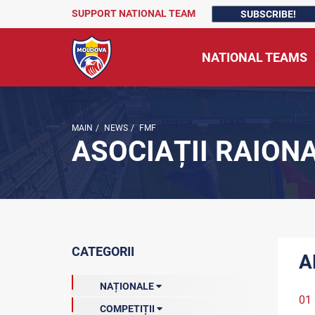
SUPPORT NATIONAL TEAM
SUBSCRIBE!
NATIONAL TEAMS
MAIN
/
NEWS
/
FMF
ASOCIAȚII RAION
CATEGORII
A
NAȚIONALE
01 
COMPETIȚII