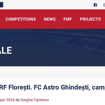
COMPETITIONS
NEWS
FMF
PROJECTS
ALE
RF Florești. FC Astro Ghindești, ca
apr 2024
de
Serghei Cipilencu