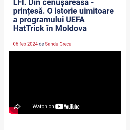
LFI. Din cenușăreasă -
prințesă. O istorie uimitoare
a programului UEFA
HatTrick în Moldova
06 feb 2024
de
Sandu Grecu