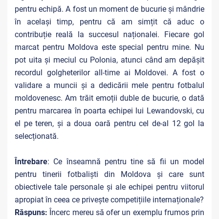
pentru echipă. A fost un moment de bucurie și mândrie
în același timp, pentru că am simțit că aduc o
contribuție reală la succesul naționalei. Fiecare gol
marcat pentru Moldova este special pentru mine. Nu
pot uita și meciul cu Polonia, atunci când am depășit
recordul golgheterilor all-time ai Moldovei. A fost o
validare a muncii și a dedicării mele pentru fotbalul
moldovenesc. Am trăit emoții duble de bucurie, o dată
pentru marcarea în poarta echipei lui Lewandovski, cu
el pe teren, și a doua oară pentru cel de-al 12 gol la
selecționată.
Întrebare
: Ce înseamnă pentru tine să fii un model
pentru tinerii fotbaliști din Moldova și care sunt
obiectivele tale personale și ale echipei pentru viitorul
apropiat în ceea ce privește competițiile internaționale?
Răspuns:
Încerc mereu să ofer un exemplu frumos prin