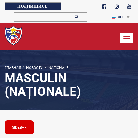
ПОДПИШИСЬ!
RU
Togg
navig
ГЛАВНАЯ
/
НОВОСТИ
/
NAȚIONALE
MASCULIN
(NAȚIONALE)
SIDEBAR