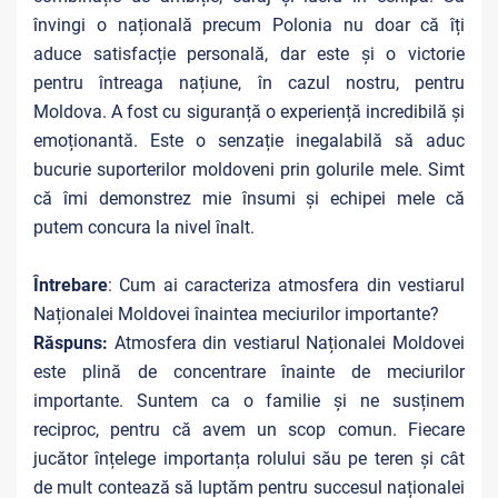
învingi o națională precum Polonia nu doar că îți
aduce satisfacție personală, dar este și o victorie
pentru întreaga națiune, în cazul nostru, pentru
Moldova. A fost cu siguranță o experiență incredibilă și
emoționantă. Este o senzație inegalabilă să aduc
bucurie suporterilor moldoveni prin golurile mele. Simt
că îmi demonstrez mie însumi și echipei mele că
putem concura la nivel înalt.
Întrebare
: Cum ai caracteriza atmosfera din vestiarul
Naționalei Moldovei înaintea meciurilor importante?
Răspuns:
Atmosfera din vestiarul Naționalei Moldovei
este plină de concentrare înainte de meciurilor
importante. Suntem ca o familie și ne susținem
reciproc, pentru că avem un scop comun. Fiecare
jucător înțelege importanța rolului său pe teren și cât
de mult contează să luptăm pentru succesul naționalei