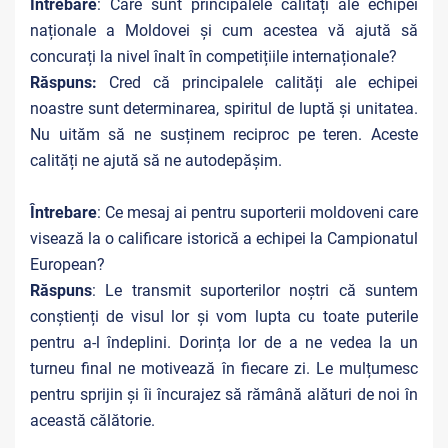
Întrebare
: Care sunt principalele calități ale echipei
naționale a Moldovei și cum acestea vă ajută să
concurați la nivel înalt în competițiile internaționale?
Răspuns:
Cred că principalele calități ale echipei
noastre sunt determinarea, spiritul de luptă și unitatea.
Nu uităm să ne susținem reciproc pe teren. Aceste
calități ne ajută să ne autodepășim.
Întrebare
: Ce mesaj ai pentru suporterii moldoveni care
visează la o calificare istorică a echipei la Campionatul
European?
Răspuns
: Le transmit suporterilor noștri că suntem
conștienți de visul lor și vom lupta cu toate puterile
pentru a-l îndeplini. Dorința lor de a ne vedea la un
turneu final ne motivează în fiecare zi. Le mulțumesc
pentru sprijin și îi încurajez să rămână alături de noi în
această călătorie.