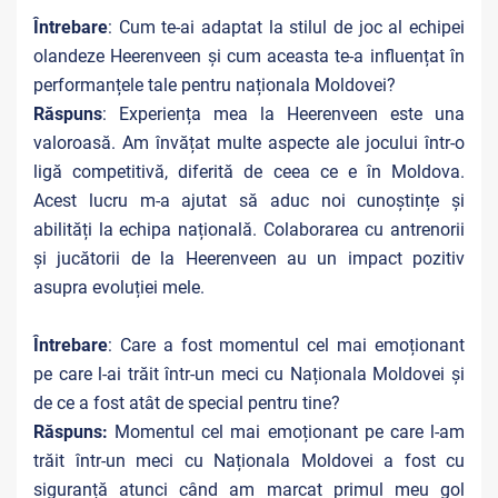
Întrebare
: Cum te-ai adaptat la stilul de joc al echipei
olandeze Heerenveen și cum aceasta te-a influențat în
performanțele tale pentru naționala Moldovei?
Răspuns
: Experiența mea la Heerenveen este una
valoroasă. Am învățat multe aspecte ale jocului într-o
ligă competitivă, diferită de ceea ce e în Moldova.
Acest lucru m-a ajutat să aduc noi cunoștințe și
abilități la echipa națională. Colaborarea cu antrenorii
și jucătorii de la Heerenveen au un impact pozitiv
asupra evoluției mele.
Întrebare
: Care a fost momentul cel mai emoționant
pe care l-ai trăit într-un meci cu Naționala Moldovei și
de ce a fost atât de special pentru tine?
Răspuns:
Momentul cel mai emoționant pe care l-am
trăit într-un meci cu Naționala Moldovei a fost cu
siguranță atunci când am marcat primul meu gol