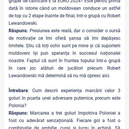
grupei de calificare E la EURO 2024? Este pentru prima
dată în istorie când un moldovean conduce un astfel
de top cu 2 etape înainte de final, într-o grupă cu Robert
Lewandowski.
Răspuns:
Presiunea este reală, dar o consider o sursă
de motivație ce îmi oferă șansa să îmi depășesc
limitele. Știu că toți ochii sunt pe mine și că suporterii
moldoveni își pun speranța în succesul naționalei
noastre. Faptul că sunt în fruntea topului într-o grupă
în care joc alături de jucători precum Robert
Lewandowski mă determină să nu mă opresc aici.
Întrebare
: Cum descrii experiența marcării celor 3
goluri în poarta unei adversare puternice, precum este
Polonia?
Răspuns:
Marcarea a trei goluri împotriva Poloniei a
fost cu adevărat senzațională. Fiecare gol a fost o
combinație de ambiție, curaj și lucru în echipă. Să