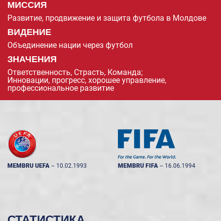
МИССИЯ
Развитие, продвижение и защита футбола в Молдове
ВИДЕНИЕ
Объединение нации через футбол
ЗНАЧЕНИЯ
Ответственность, Страсть, Команда;
Инновации, прогресс, хорошее управление,
профессиональное развитие
MEMBRU UEFA
--
10.02.1993
MEMBRU FIFA
--
16.06.1994
СТАТИСТИКА