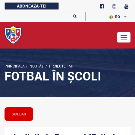
ABONEAZĂ-TE!
RO
Togg
navig
PRINCIPALA
/
NOUTĂŢI
/
PROIECTE FMF
FOTBAL ÎN ȘCOLI
SIDEBAR