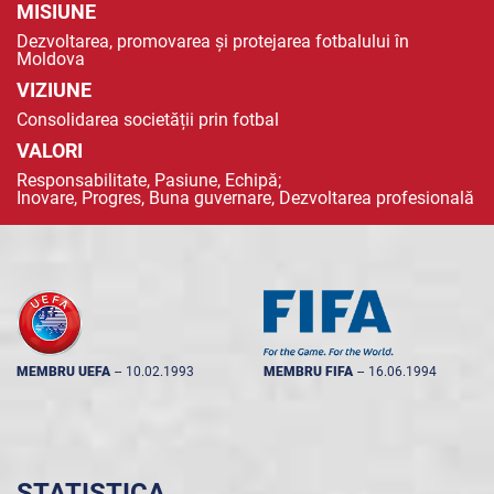
MISIUNE
Dezvoltarea, promovarea și protejarea fotbalului în
Moldova
VIZIUNE
Consolidarea societății prin fotbal
VALORI
Responsabilitate, Pasiune, Echipă;
Inovare, Progres, Buna guvernare, Dezvoltarea profesională
MEMBRU UEFA
--
10.02.1993
MEMBRU FIFA
--
16.06.1994
STATISTICA