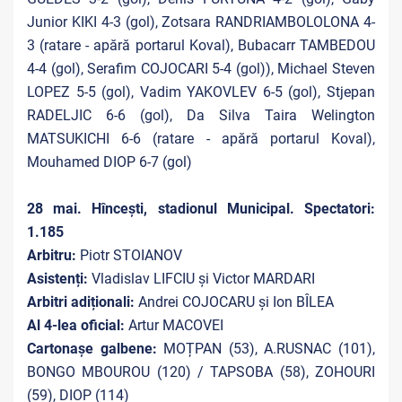
Junior KIKI 4-3 (gol), Zotsara RANDRIAMBOLOLONA 4-
3 (ratare - apără portarul Koval), Bubacarr TAMBEDOU
4-4 (gol), Serafim COJOCARI 5-4 (gol)), Michael Steven
LOPEZ 5-5 (gol), Vadim YAKOVLEV 6-5 (gol), Stjepan
RADELJIC 6-6 (gol), Da Silva Taira Welington
MATSUKICHI 6-6 (ratare - apără portarul Koval),
Mouhamed DIOP 6-7 (gol)
28 mai. Hîncești, stadionul Municipal. Spectatori:
1.185
Arbitru:
Piotr STOIANOV
Asistenți:
Vladislav LIFCIU și Victor MARDARI
Arbitri adiționali:
Andrei COJOCARU și Ion BÎLEA
Al 4-lea oficial:
Artur MACOVEI
Cartonașe galbene:
MOȚPAN (53), A.RUSNAC (101),
BONGO MBOUROU (120) / TAPSOBA (58), ZOHOURI
(59), DIOP (114)