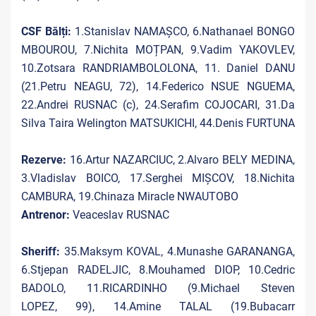
CSF Bălți:
1.Stanislav NAMAȘCO, 6.Nathanael BONGO
MBOUROU, 7.Nichita MOȚPAN, 9.Vadim YAKOVLEV,
10.Zotsara RANDRIAMBOLOLONA, 11. Daniel DANU
(21.Petru NEAGU, 72), 14.Federico NSUE NGUEMA,
22.Andrei RUSNAC (c), 24.Serafim COJOCARI, 31.Da
Silva Taira Welington MATSUKICHI, 44.Denis FURTUNA
Rezerve:
16.Artur NAZARCIUC, 2.Alvaro BELY MEDINA,
3.Vladislav BOICO, 17.Serghei MIȘCOV, 18.Nichita
CAMBURA, 19.Chinaza Miracle NWAUTOBO
Antrenor:
Veaceslav RUSNAC
Sheriff:
35.Maksym KOVAL, 4.Munashe GARANANGA,
6.Stjepan RADELJIC, 8.Mouhamed DIOP, 10.Cedric
BADOLO, 11.RICARDINHO (9.Michael Steven
LOPEZ, 99), 14.Amine TALAL (19.Bubacarr