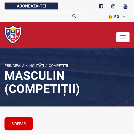
ABONEAZĂ-TE!
RO
Togg
navig
PRINCIPALA
/
NOUTĂŢI
/
COMPETIȚII
MASCULIN
(COMPETIȚII)
SIDEBAR