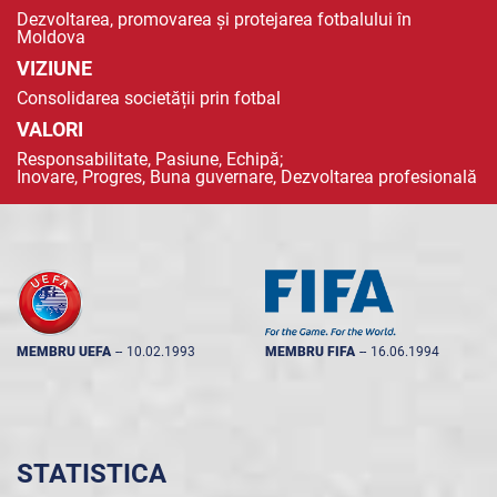
Dezvoltarea, promovarea și protejarea fotbalului în
Moldova
VIZIUNE
Consolidarea societății prin fotbal
VALORI
Responsabilitate, Pasiune, Echipă;
Inovare, Progres, Buna guvernare, Dezvoltarea profesională
MEMBRU UEFA
--
10.02.1993
MEMBRU FIFA
--
16.06.1994
STATISTICA