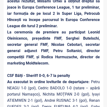
acestui rezultat, Milsami Orhei a obținut dreptul să
joace în Europa Conference League, 1 tur preliminar,
iar formația de pe locul 2 în Super Liga, Petrocub
Hîncești va începe parcursul în Europa Conference
League din turul 2 preliminar.
La ceremonia de premiere au participat Leonid
Oleinicenco, președinte FMF, Serghei Butelschi,
secretar general FMF, Nicolae Cebotari, secretar
general adjunct FMF, Petru Soltanici, director
competiții FMF, și Rodica Hurmuzache, director de
marketing Moldtelecom.
CSF Bălți - Sheriff 0-0, 6-7 la penalty
Au executat în ordine loviturile de departajare:
Petru
NEAGU 1-0 (gol), Cedric BADOLO 1-0 (
ratare – apără
portarul Namașco), Nichita MOȚPAN 2-0 (gol),
Iyayi
ATIEMWEN 2-1 (gol), Andrei RUSNAC 3-1 (gol), Renan
GUEDES 3-2 (gol), Denis FURTUNA 4-2 (gol), Gaby