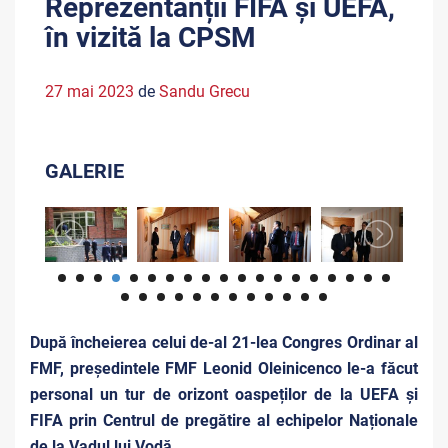
Reprezentanții FIFA și UEFA,
în vizită la CPSM
27 mai 2023
de
Sandu Grecu
GALERIE
După încheierea celui de-al 21-lea Congres Ordinar al
FMF, președintele FMF Leonid Oleinicenco le-a făcut
personal un tur de orizont oaspeților de la UEFA și
FIFA prin Centrul de pregătire al echipelor Naționale
de la Vadul lui Vodă.