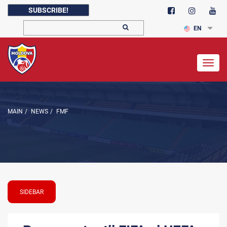
SUBSCRIBE!
EN
Togg
navig
MAIN
/
NEWS
/
FMF
SIDEBAR