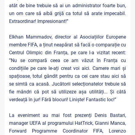
atât de bine trebuie să ai un administrator foarte bun,
un om care să aibă grijă ca totul să arate impecabil.
Extraordinar! Impresionant!”
Elkhan Mammadov, director al Asociațiilor Europene
membre FIFA, a ținut neapărat să facă o comparație cu
Centrul Olimpic din Franța, pe care l-a vizitat recent:
”Nu se compară ceea ce am văzut în Franța cu
condițiile pe care le-ați creat voi aici. Camere mari și
spațioase, totul gândit pentru ca cei care stau aici să
se simtă ca acasă. Jucătorii selecționatelor trebuie să
fie mândri că pot să utilizeze așa utilități... Și câtă
verdeață în jur! Fără blocuri! Liniște! Fantastic loc!”
La eveniment au mai fost prezenți Denis Bastari,
manager UEFA al programului HatTrick, Gianni Manca,
Forward Programme Coordinator FIFA, Lorenzo