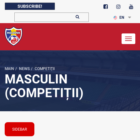
SUBSCRIBE!
EN
Togg
navig
MAIN
/
NEWS
/
COMPETIȚII
MASCULIN
(COMPETIȚII)
SIDEBAR