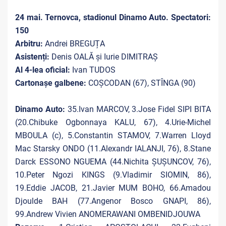
24 mai. Ternovca, stadionul Dinamo Auto. Spectatori:
150
Arbitru:
Andrei BREGUȚA
Asistenți:
Denis OALĂ și Iurie DIMITRAȘ
Al 4-lea oficial:
Ivan TUDOS
Cartonașe galbene:
COȘCODAN (67), STÎNGA (90)
Dinamo Auto:
35.Ivan MARCOV, 3.Jose Fidel SIPI BITA
(20.Chibuke Ogbonnaya KALU, 67), 4.Urie-Michel
MBOULA (c), 5.Constantin STAMOV, 7.Warren Lloyd
Mac Starsky ONDO (11.Alexandr IALANJI, 76), 8.Stane
Darck ESSONO NGUEMA (44.Nichita ȘUȘUNCOV, 76),
10.Peter Ngozi KINGS (9.Vladimir SIOMIN, 86),
19.Eddie JACOB, 21.Javier MUM BOHO, 66.Amadou
Djoulde BAH (77.Angenor Bosco GNAPI, 86),
99.Andrew Vivien ANOMERAWANI OMBENIDJOUWA