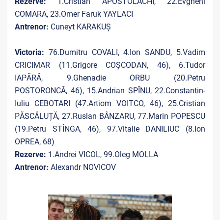
Rezerve:
1.Cristian APOSTOLACHI, 22.Evgheni
COMARA, 23.Omer Faruk YAYLACI
Antrenor:
Cuneyt KARAKUȘ
Victoria:
76.Dumitru COVALI, 4.Ion SANDU, 5.Vadim
CRICIMAR (11.Grigore COȘCODAN, 46), 6.Tudor
IAPĂRĂ, 9.Ghenadie ORBU (20.Petru
POSTORONCĂ, 46), 15.Andrian SPÎNU, 22.Constantin-
Iuliu CEBOTARI (47.Artiom VOITCO, 46), 25.Cristian
PĂSCĂLUȚĂ, 27.Ruslan BÂNZARU, 77.Marin POPESCU
(19.Petru STÎNGA, 46), 97.Vitalie DANILIUC (8.Ion
OPREA, 68)
Rezerve:
1.Andrei VICOL, 99.Oleg MOLLA
Antrenor:
Alexandr NOVICOV