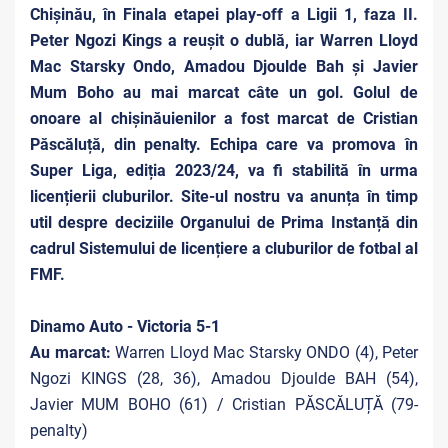
Chișinău, în Finala etapei play-off a Ligii 1, faza II.
Peter Ngozi Kings a reușit o dublă, iar Warren Lloyd
Mac Starsky Ondo,
Amadou Djoulde Bah și Javier
Mum Boho
au mai marcat câte un gol. Golul de
onoare al chișinăuienilor a fost marcat de Cristian
Păscăluță, din penalty. Echipa care va promova în
Super Liga, ediția 2023/24, va fi stabilită în urma
licențierii cluburilor. Site-ul nostru va anunța în timp
util despre deciziile Organului de Prima Instanță din
cadrul Sistemului de licențiere a cluburilor de fotbal al
FMF.
Dinamo Auto - Victoria 5-1
Au marcat:
Warren Lloyd Mac Starsky ONDO (4), Peter
Ngozi KINGS (28, 36), Amadou Djoulde BAH (54),
Javier MUM BOHO (61) / Cristian PĂSCĂLUȚĂ (79-
penalty)