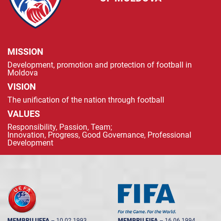
MISSION
Development, promotion and protection of football in
Moldova
VISION
The unification of the nation through football
VALUES
Responsibility, Passion, Team;
Innovation, Progress, Good Governance, Professional
Development
MEMBRU UEFA
--
10.02.1993
MEMBRU FIFA
--
16.06.1994