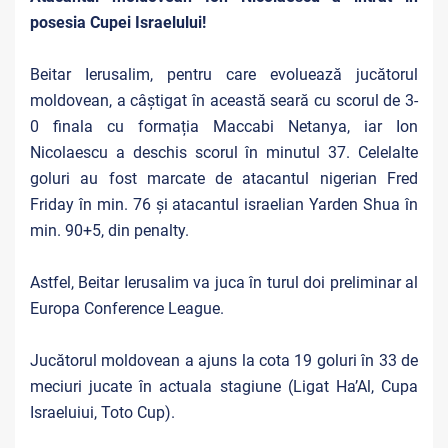
posesia Cupei Israelului!
Beitar Ierusalim, pentru care evoluează jucătorul
moldovean, a câștigat în această seară cu scorul de 3-
0 finala cu formația Maccabi Netanya, iar Ion
Nicolaescu a deschis scorul în minutul 37. Celelalte
goluri au fost marcate de atacantul nigerian Fred
Friday în min. 76 și atacantul israelian Yarden Shua în
min. 90+5, din penalty.
Astfel, Beitar Ierusalim va juca în turul doi preliminar al
Europa Conference League.
Jucătorul moldovean a ajuns la cota 19 goluri în 33 de
meciuri jucate în actuala stagiune (Ligat Ha’Al, Cupa
Israeluiui, Toto Cup).