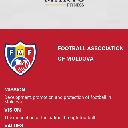
FOOTBALL ASSOCIATION
OF MOLDOVA
MISSION
Development, promotion and protection of football in
Moldova
VISION
The unification of the nation through football
VALUES