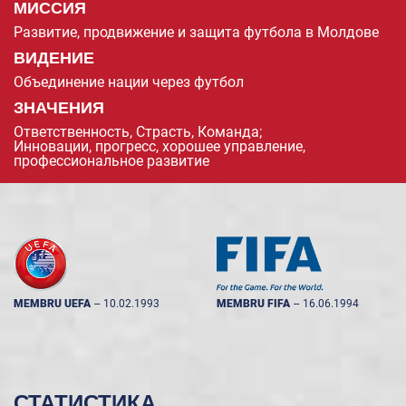
МИССИЯ
Развитие, продвижение и защита футбола в Молдове
ВИДЕНИЕ
Объединение нации через футбол
ЗНАЧЕНИЯ
Ответственность, Страсть, Команда;
Инновации, прогресс, хорошее управление,
профессиональное развитие
MEMBRU UEFA
--
10.02.1993
MEMBRU FIFA
--
16.06.1994
СТАТИСТИКА