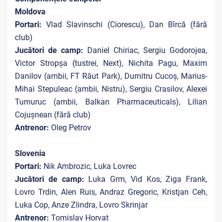
Moldova
Portari:
Vlad Slavinschi (Ciorescu), Dan Bîrcă (fără
club)
Jucători de camp:
Daniel Chiriac, Sergiu Godorojea,
Victor Stropșa (tustrei, Next), Nichita Pagu, Maxim
Danilov (ambii, FT Răut Park), Dumitru Cucoș, Marius-
Mihai Stepuleac (ambii, Nistru), Sergiu Crasilov, Alexei
Tumuruc (ambii, Balkan Pharmaceuticals), Lilian
Cojușnean (fără club)
Antrenor:
Oleg Petrov
Slovenia
Portari:
Nik Ambrozic, Luka Lovrec
Jucători de camp:
Luka Grm, Vid Kos, Ziga Frank,
Lovro Trdin, Alen Ruis, Andraz Gregoric, Kristjan Ceh,
Luka Cop, Anze Zlindra, Lovro Skrinjar
Antrenor:
Tomislav Horvat