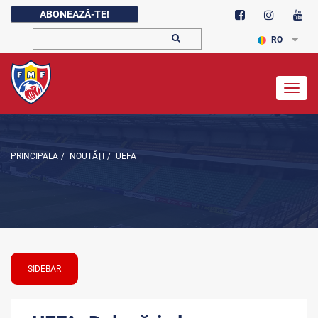
ABONEAZĂ-TE!
RO
Togg
navig
PRINCIPALA
/
NOUTĂŢI
/
UEFA
SIDEBAR