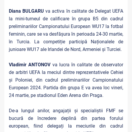
Diana BULGARU
va activa în calitate de Delegat UEFA
la mini-turneul de calificare în grupa B5 din cadrul
preliminariilor Campionatului European WU17 la fotbal
feminin, care se va desfășura în perioada 24-30 martie,
în Turcia. La competiție participă Naționalele de
junioare WU17 ale Irlandei de Nord, Armeniei și Turciei.
Vladimir ANTONOV
va lucra în calitate de observator
de arbitri UEFA la meciul dintre reprezentativele Cehiei
și Poloniei, din cadrul preliminariilor Campionatului
European 2024. Partida din grupa E va avea loc vineri,
24 martie, pe stadionul Eden Arena din Praga.
De-a lungul anilor, angajații și specialiștii FMF se
bucură de încredere deplină din partea forului
european, fiind delegați la meciurile din cadrul