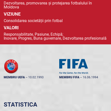
Dezvoltarea, promovarea și protejarea fotbalului în
Moldova
VIZIUNE
Consolidarea societății prin fotbal
VALORI
Responsabilitate, Pasiune, Echipă;
Inovare, Progres, Buna guvernare, Dezvoltarea profesională
MEMBRU UEFA
--
10.02.1993
MEMBRU FIFA
--
16.06.1994
STATISTICA