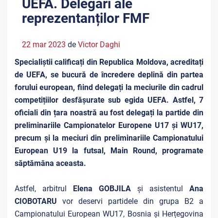
UEFA. Delegări ale
reprezentanților FMF
22 mar 2023
de
Victor Daghi
Specialiștii calificați din Republica Moldova, acreditați
de UEFA, se bucură de încredere deplină din partea
forului european, fiind delegați la meciurile din cadrul
competițiilor desfășurate sub egida UEFA. Astfel, 7
oficiali din țara noastră au fost delegați la partide din
preliminariile Campionatelor Europene U17 și WU17,
precum și la meciuri din preliminariile Campionatului
European U19 la futsal, Main Round, programate
săptămâna aceasta.
Astfel, arbitrul
Elena GOBJILA
și asistentul
Ana
CIOBOTARU
vor deservi partidele din grupa B2 a
Campionatului European WU17, Bosnia și Herțegovina