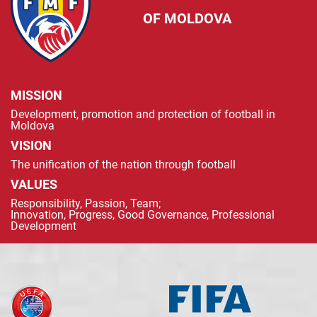
OF MOLDOVA
MISSION
Development, promotion and protection of football in
Moldova
VISION
The unification of the nation through football
VALUES
Responsibility, Passion, Team;
Innovation, Progress, Good Governance, Professional
Development