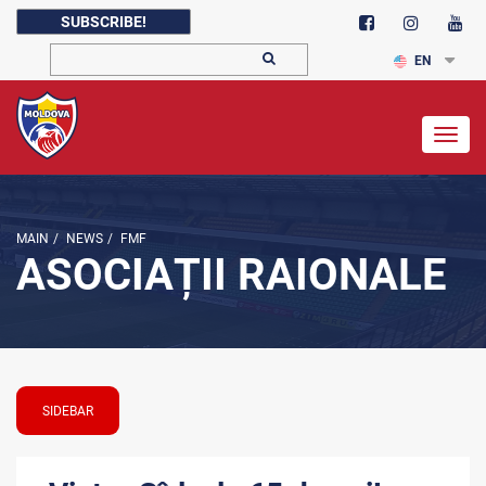
SUBSCRIBE!
EN
Togg
navig
MAIN
/
NEWS
/
FMF
ASOCIAȚII RAIONALE
SIDEBAR