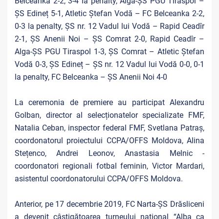
Belceanka 2-2, 3-4 la penalty, Alga-ȘS PGU Tiraspol –
ȘS Edineț 5-1, Atletic Ștefan Vodă – FC Belceanka 2-2,
0-3 la penalty, ȘS nr. 12 Vadul lui Vodă – Rapid Ceadîr
2-1, ȘS Anenii Noi – ȘS Comrat 2-0, Rapid Ceadîr –
Alga-ȘS PGU Tiraspol 1-3, ȘS Comrat – Atletic Ștefan
Vodă 0-3, ȘS Edineț – ȘS nr. 12 Vadul lui Vodă 0-0, 0-1
la penalty, FC Belceanka – ȘS Anenii Noi 4-0
La ceremonia de premiere au participat Alexandru
Golban, director al selecționatelor specializate FMF,
Natalia Ceban, inspector federal FMF, Svetlana Patraș,
coordonatorul proiectului CCPA/OFFS Moldova, Alina
Stețenco, Andrei Leonov, Anastasia Melnic -
coordonatori regionali fotbal feminin, Victor Mardari,
asistentul coordonatorului CCPA/OFFS Moldova.
Anterior, pe 17 decembrie 2019, FC Narta-ȘS Drăsliceni
a devenit câștigătoarea turneului national “Alba ca