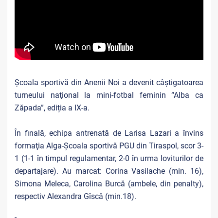
Școala sportivă din Anenii Noi a devenit câştigatoarea
turneului naţional la mini-fotbal feminin “Alba ca
Zăpada”, ediția a IX-a.
În finală, echipa antrenată de Larisa Lazari a învins
formaţia Alga-Școala sportivă PGU din Tiraspol, scor 3-
1 (1-1 în timpul regulamentar, 2-0 în urma loviturilor de
departajare). Au marcat: Corina Vasilache (min. 16),
Simona Meleca, Carolina Burcă (ambele, din penalty),
respectiv Alexandra Gîscă (min.18).