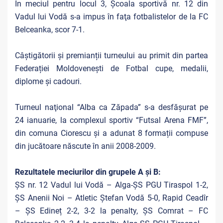
În meciul pentru locul 3, Școala sportivă nr. 12 din
Vadul lui Vodă s-a impus în faţa fotbalistelor de la FC
Belceanka, scor 7-1.
Câștigătorii și premianții turneului au primit din partea
Federației Moldovenești de Fotbal cupe, medalii,
diplome și cadouri.
Turneul naţional “Alba ca Zăpada” s-a desfăşurat pe
24 ianuarie, la complexul sportiv “Futsal Arena FMF”,
din comuna Ciorescu şi a adunat 8 formații compuse
din jucătoare născute în anii 2008-2009.
Rezultatele meciurilor din grupele A și B:
ȘS nr. 12 Vadul lui Vodă – Alga-ȘS PGU Tiraspol 1-2,
ȘS Anenii Noi – Atletic Ștefan Vodă 5-0, Rapid Ceadîr
– ȘS Edineț 2-2, 3-2 la penalty, ȘS Comrat – FC