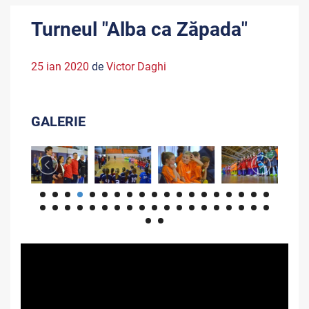
Turneul "Alba ca Zăpada"
25 ian 2020
de
Victor Daghi
GALERIE