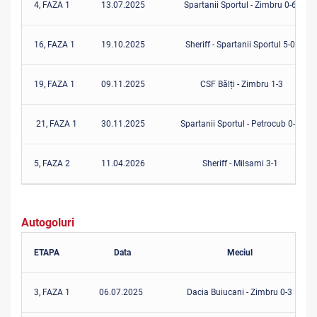
4, FAZA 1
13.07.2025
Spartanii Sportul - Zimbru 0-6
16, FAZA 1
19.10.2025
Sheriff - Spartanii Sportul 5-0
19, FAZA 1
09.11.2025
CSF Bălți - Zimbru 1-3
21, FAZA 1
30.11.2025
Spartanii Sportul - Petrocub 0-8
5, FAZA 2
11.04.2026
Sheriff - Milsami 3-1
Autogoluri
ETAPA
Data
Meciul
3, FAZA 1
06.07.2025
Dacia Buiucani - Zimbru 0-3