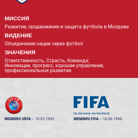
МИССИЯ
Развитие, продвижение и защита футбола в Молдове
ВИДЕНИЕ
Объединение нации через футбол
ЗНАЧЕНИЯ
Ответственность, Страсть, Команда;
Инновации, прогресс, хорошее управление,
профессиональное развитие
MEMBRU UEFA
--
10.02.1993
MEMBRU FIFA
--
16.06.1994