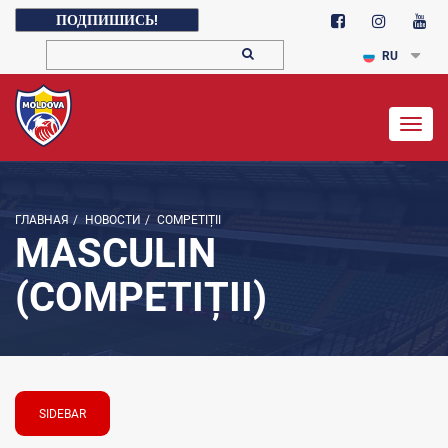
ПОДПИШИСЬ!
RU
Togg
navig
ГЛАВНАЯ
/
НОВОСТИ
/
COMPETIȚII
MASCULIN
(COMPETIȚII)
SIDEBAR