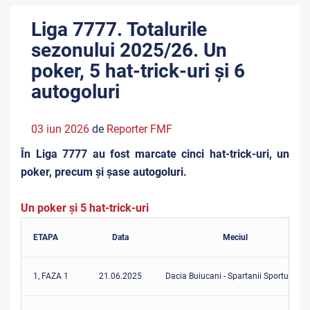
Liga 7777. Totalurile
sezonului 2025/26. Un
poker, 5 hat-trick-uri și 6
autogoluri
03 iun 2026
de
Reporter FMF
În Liga 7777 au fost marcate cinci hat-trick-uri, un
poker, precum și șase autogoluri.
Un poker și 5 hat-trick-uri
ETAPA
Data
Meciul
1, FAZA 1
21.06.2025
Dacia Buiucani - Spartanii Sportul 5-1