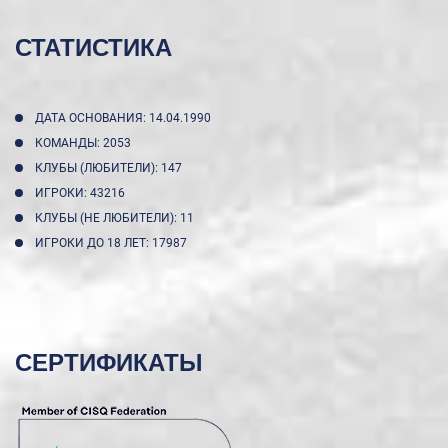
СТАТИСТИКА
ДАТА ОСНОВАНИЯ: 14.04.1990
КОМАНДЫ: 2053
КЛУБЫ (ЛЮБИТЕЛИ): 147
ИГРОКИ: 43216
КЛУБЫ (НЕ ЛЮБИТЕЛИ): 11
ИГРОКИ ДО 18 ЛЕТ: 17987
СЕРТИФИКАТЫ