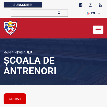
SUBSCRIBE!
EN
Togg
navig
MAIN
/
NEWS
/
FMF
ȘCOALA DE
ANTRENORI
SIDEBAR