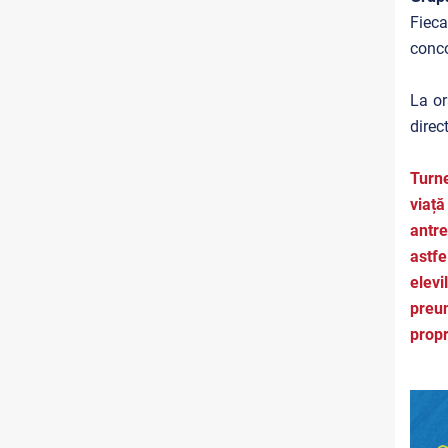
Fieca
conco
La or
direc
Turn
viață
antre
astfe
elevi
preun
propr