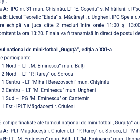
ții.
a A:
IPG nr. 31 mun. Chișinău, LT "E. Coșeriu" s. Mihăileni, r. Rîșc
a B:
Liceul Teoretic "Elada" s. Măcărești, r. Ungheni, IPG Speia r
re echipă va juca câte 2 meciuri între orele 11:00 și 13:00
mitent la ora 13:20. Finala va fi transmisă în direct de postul d
ul național de mini-fotbal „Guguță”, ediția a XXI-a
e participante:
 1 Nord – LT „M. Eminescu” mun. Bălți
 2 Nord – LT ”P. Rareș” or. Soroca
 1 Centru - LT "Mihail Berezovschi" mun. Chișinău
 2 Centru – LT "M. Eminescu" mun. Ungheni
 1 Sud – IPG "M. Eminescu" or. Cantemir
 1 Est - IPLT Măgdăcești r. Criuleni
6 echipe finaliste ale turneul național de mini-fotbal „Guguță” au
a A:
IPLT Măgdăcești r. Criuleni, LT ”P. Rareș” or. Soroca, LT "M
a B:
LT „M. Eminescu” mun. Bălți, LT "M. Eminescu" mun. Unghen