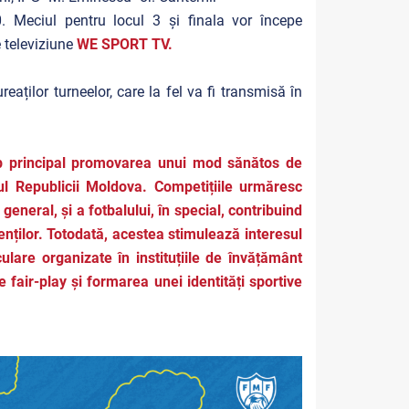
. Meciul pentru locul 3 și finala vor începe
 televiziune
WE SPORT TV.
aților turneelor, care la fel va fi transmisă în
op principal promovarea unui mod sănătos de
riul Republicii Moldova. Competițiile urmăresc
 general, și a fotbalului, în special, contribuind
scenților. Totodată, acestea stimulează interesul
culare organizate în instituțiile de învățământ
e fair-play și formarea unei identități sportive