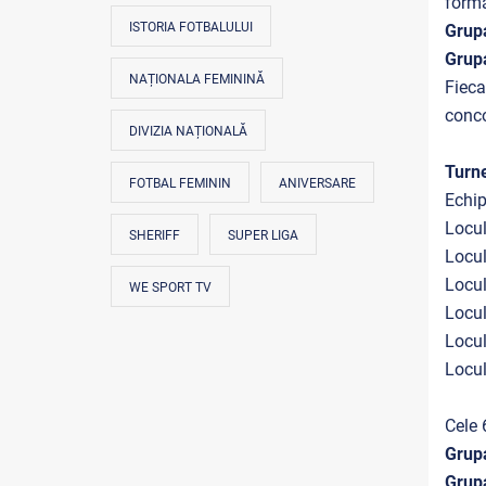
forma
ISTORIA FOTBALULUI
Grup
Grup
NAȚIONALA FEMININĂ
Fieca
conco
DIVIZIA NAȚIONALĂ
Turne
FOTBAL FEMININ
ANIVERSARE
Echip
Locul
SHERIFF
SUPER LIGA
Locul
Locul
WE SPORT TV
Locul
Locul
Locul
Cele 
Grup
Grup