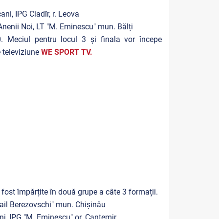
ani, IPG Ciadîr, r. Leova
. Anenii Noi, LT "M. Eminescu" mun. Bălți
. Meciul pentru locul 3 și finala vor începe
e televiziune
WE SPORT TV.
 fost împărțite în două grupe a câte 3 formații.
ihail Berezovschi" mun. Chișinău
i, IPG "M. Eminescu" or. Cantemir