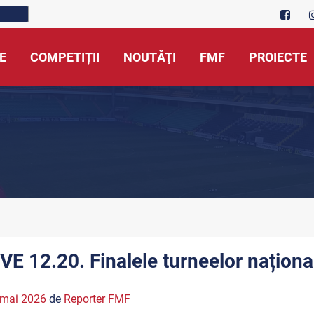
E
COMPETIȚII
NOUTĂŢI
FMF
PROIECTE
IVE 12.20. Finalele turneelor națion
 mai 2026
de
Reporter FMF