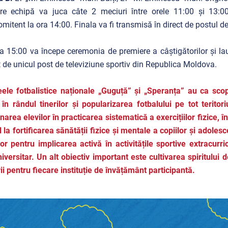
re echipă va juca câte 2 meciuri între orele 11:00 și 13:00
mitent la ora 14:00. Finala va fi transmisă în direct de postul de
a 15:00 va începe ceremonia de premiere a câștigătorilor și laure
t de unicul post de televiziune sportiv din Republica Moldova.
eele fotbalistice naționale „Guguță” și „Speranța” au ca sc
 în rândul tinerilor și popularizarea fotbalului pe tot terito
narea elevilor în practicarea sistematică a exercițiilor fizice, în
l la fortificarea sănătății fizice și mentale a copiilor și adole
lor pentru implicarea activă în activitățile sportive extracurri
iversitar. Un alt obiectiv important este cultivarea spiritului d
ii pentru fiecare instituție de învățământ participantă.