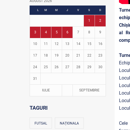
AUGUST 2026
Fotbal în grădinițe
Turne
L
M
M
J
V
S
D
echip
1
2
Chiși
al R
3
4
5
6
7
8
9
compe
10
11
12
13
14
15
16
Turne
17
18
19
20
21
22
23
Echip
24
25
26
27
28
29
30
Locul
Locul
31
Locul
IULIE
SEPTEMBRIE
Locul
Locul
TAGURI
Locul
Cele 
FUTSAL
NAȚIONALA