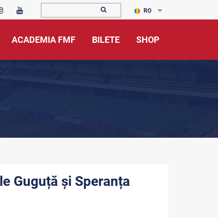
RO
ACADEMIA FMF
BILETE
SHOP
ale Guguță și Speranța