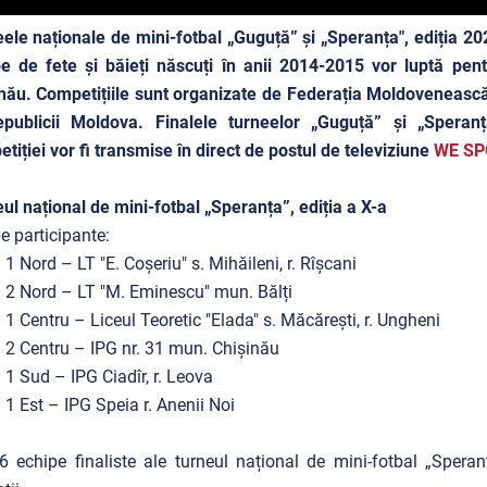
ele naționale de mini-fotbal „Guguță” și „Speranța", ediția 20
e de fete și băieți născuți în anii 2014-2015 vor luptă pent
nău. Competițiile sunt organizate de Federația Moldovenească d
epublicii Moldova. Finalele turneelor „Guguță” și „Speran
tiției vor fi transmise în direct de postul de televiziune
WE SP
ul național de mini-fotbal „Speranța”, ediția a X-a
e participante:
 1 Nord – LT "E. Coșeriu" s. Mihăileni, r. Rîșcani
 2 Nord – LT "M. Eminescu" mun. Bălți
 1 Centru – Liceul Teoretic "Elada" s. Măcărești, r. Ungheni
 2 Centru – IPG nr. 31 mun. Chișinău
 1 Sud – IPG Ciadîr, r. Leova
 1 Est – IPG Speia r. Anenii Noi
6 echipe finaliste ale turneul național de mini-fotbal „Spera