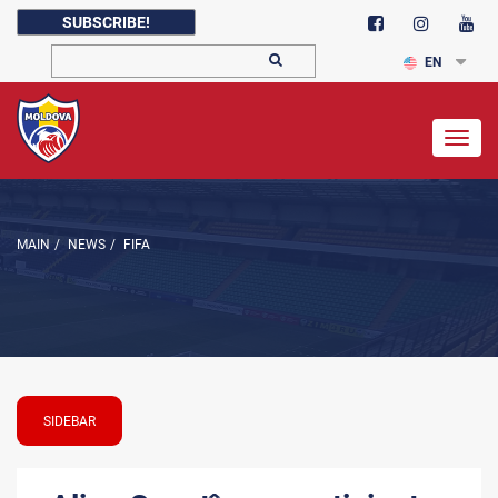
SUBSCRIBE!
EN
Togg
navig
MAIN
/
NEWS
/
FIFA
SIDEBAR