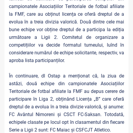
campionatele Asociațiilor Teritoriale de fotbal afiliate
la FMF, care au obținut licența ce oferă dreptul de a
evolua în a treia divizia valorică. Două dintre cele mai
bune echipe vor obține dreptul de a participa la ediția
următoare a Ligii 2. Comitetul de organizare a
competițiilor va decide formatul turneului, luînd în
considerare numărul de echipe solicitante, respectiv, va
aproba lista participanților.
În continuare, dl Ostap a menționat că, la ziua de
astăzi, două echipe din campionatele Asociațiilor
Teritoriale de fotbal afiliate la FMF au depus cerere de
participare în Liga 2, obținând Licența „B” care oferă
dreptul de a evolua în a treia divizie valorică, și anume:
FC Avântul Nimoreni și CSCT FC-Saksan. Totodată,
echipele clasate pe locul opt în clasamentul din fiecare
Serie a Ligii 2 sunt: FC Maiac și CSFCJT Atletico.