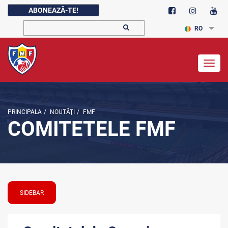
ABONEAZĂ-TE!
RO
Togg
navig
PRINCIPALA
/
NOUTĂŢI
/
FMF
COMITETELE FMF
SIDEBAR