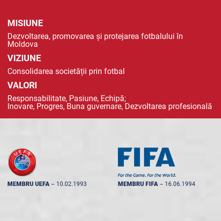
MISIUNE
Dezvoltarea, promovarea și protejarea fotbalului în
Moldova
VIZIUNE
Consolidarea societății prin fotbal
VALORI
Responsabilitate, Pasiune, Echipă;
Inovare, Progres, Buna guvernare, Dezvoltarea profesională
MEMBRU UEFA
--
10.02.1993
MEMBRU FIFA
--
16.06.1994