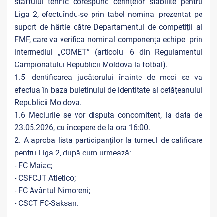
staffului tehnic corespund cerințelor stabilite pentru
Liga 2, efectuîndu-se prin tabel nominal prezentat pe
suport de hârtie către Departamentul de competiții al
FMF, care va verifica nominal componența echipei prin
intermediul „COMET” (articolul 6 din Regulamentul
Campionatului Republicii Moldova la fotbal).
1.5 Identificarea jucătorului înainte de meci se va
efectua în baza buletinului de identitate al cetățeanului
Republicii Moldova.
1.6 Meciurile se vor disputa concomitent, la data de
23.05.2026, cu începere de la ora 16:00.
2. A aproba lista participanților la turneul de calificare
pentru Liga 2, după cum urmează:
- FC Maiac;
- CSFCJT Atletico;
- FC Avântul Nimoreni;
- CSCT FC-Saksan.