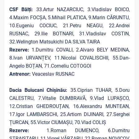
CSF Bălți:
33.Artur NAZARCIUC, 3.Vladislav BOICO,
4.Maxim FOCȘA, 5.Mihail PLATICA, 9.Marin CĂRUNTU,
10.Eugeniu COCIUC, 21.Petru NEAGU, 22.Andrei
RUSNAC, 29.Ilie BOTNARI, 31.Vladislav COSTIN,
32.Welington Matsukichi DA SILVA TAIRA
Rezerve:
1.Dumitru COVALI, 2.Alvaro BELY MEDINA,
8.Ivan URVANȚEV, 11.Nicolai COVALISCHII, 55.Dan-
Angelo BOȚAN, 71.Corneliu COTOGOI
Antrenor:
Veaceslav RUSNAC
Dacia Buiucani Chișinău:
35.Ciprian TUHAR, 5.Doru
CALESTRU, 7.Vitalie DUMBRAVĂ, 9.Vlad LUPAȘCO,
12.Cristian GHEDROUȚAN, 16.Alexandru MUNTEAN,
17.Igor LAMBARSCHI, 25.Artiom DIJINARI, 27.Serghei
ȚURCAN, 55.Victor CIUMAȘU, 70.Vlad COLIȘ
Rezerve:
1.Roman DUMENCO, 6.Dumitru
STRAISTARU, 11.Viorel VĂRZARU, 22.Roman NOVICOV,