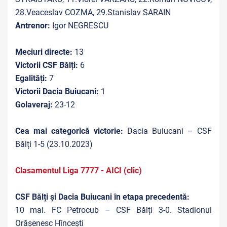
28.Veaceslav COZMA, 29.Stanislav SARAIN
Antrenor:
Igor NEGRESCU
Meciuri directe:
13
Victorii CSF Bălți:
6
Egalități:
7
Victorii Dacia Buiucani:
1
Golaveraj:
23-12
Cea mai categorică victorie:
Dacia Buiucani – CSF
Bălți 1-5 (23.10.2023)
Clasamentul Liga 7777 - AICI (clic)
CSF Bălți și Dacia Buiucani în etapa precedentă:
10 mai. FC Petrocub – CSF Bălți 3-0. Stadionul
Orășenesc Hîncești