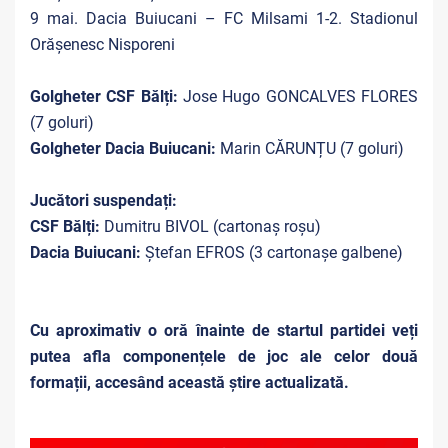
9 mai. Dacia Buiucani – FC Milsami 1-2. Stadionul
Orășenesc Nisporeni
Golgheter CSF Bălți:
Jose Hugo GONCALVES FLORES
(7 goluri)
Golgheter Dacia Buiucani:
Marin CĂRUNȚU (7 goluri)
Jucători suspendați
:
CSF Bălți
:
Dumitru BIVOL (cartonaș roșu)
Dacia Buiucani:
Ștefan EFROS (3 cartonașe galbene)
Cu aproximativ o oră înainte de startul partidei veți
putea afla componențele de joc ale celor două
formații, accesând această știre actualizată.