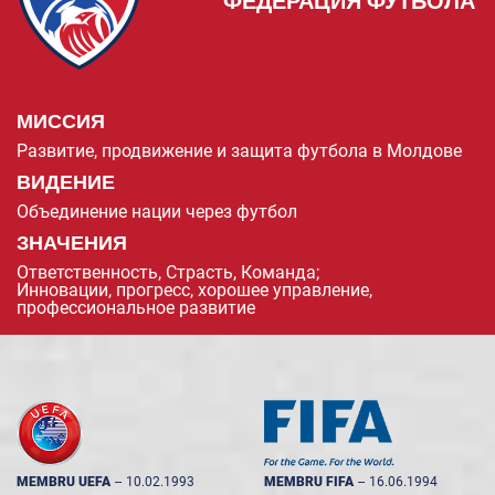
ФЕДЕРАЦИЯ ФУТБОЛА
МИССИЯ
Развитие, продвижение и защита футбола в Молдове
ВИДЕНИЕ
Объединение нации через футбол
ЗНАЧЕНИЯ
Ответственность, Страсть, Команда;
Инновации, прогресс, хорошее управление,
профессиональное развитие
MEMBRU UEFA
--
10.02.1993
MEMBRU FIFA
--
16.06.1994