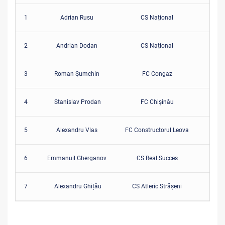
1
Adrian Rusu
CS Național
17
2
Andrian Dodan
CS Național
17
3
Roman Șumchin
FC Congaz
14
4
Stanislav Prodan
FC Chișinău
11
5
Alexandru Vlas
FC Constructorul Leova
11
6
Emmanuil Gherganov
CS Real Succes
9
7
Alexandru Ghițău
CS Atleric Strășeni
8