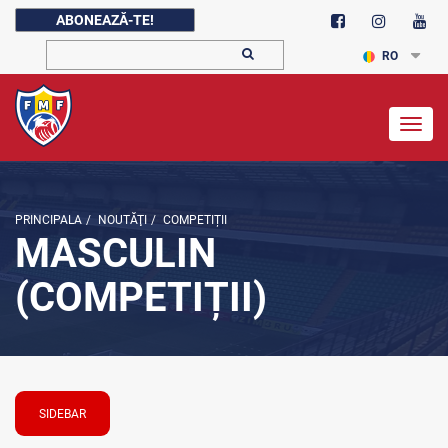
ABONEAZĂ-TE!
RO
Togg
navig
PRINCIPALA
/
NOUTĂŢI
/
COMPETIȚII
MASCULIN
(COMPETIȚII)
SIDEBAR