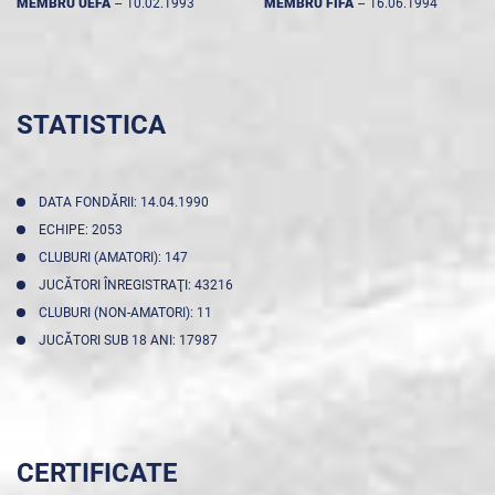
MEMBRU UEFA
--
10.02.1993
MEMBRU FIFA
--
16.06.1994
STATISTICA
DATA FONDĂRII: 14.04.1990
ECHIPE: 2053
CLUBURI (AMATORI): 147
JUCĂTORI ÎNREGISTRAŢI: 43216
CLUBURI (NON-AMATORI): 11
JUCĂTORI SUB 18 ANI: 17987
CERTIFICATE