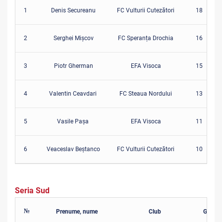
1
Denis Secureanu
FC Vulturii Cutezători
18
2
Serghei Mișcov
FC Speranța Drochia
16
3
Piotr Gherman
EFA Visoca
15
4
Valentin Ceavdari
FC Steaua Nordului
13
5
Vasile Paşa
EFA Visoca
11
6
Veaceslav Beștanco
FC Vulturii Cutezători
10
Seria Sud
№
Prenume, nume
Club
Goluri