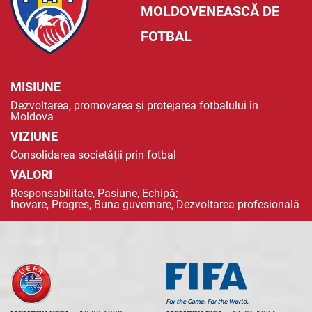
MOLDOVENEASCĂ DE
FOTBAL
MISIUNE
Dezvoltarea, promovarea și protejarea fotbalului în
Moldova
VIZIUNE
Consolidarea societății prin fotbal
VALORI
Responsabilitate, Pasiune, Echipă;
Inovare, Progres, Buna guvernare, Dezvoltarea profesională