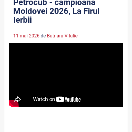
Petrocub - campioana
Moldovei 2026, La Firul
Ierbii
11 mai 2026
de
Butnaru Vitalie