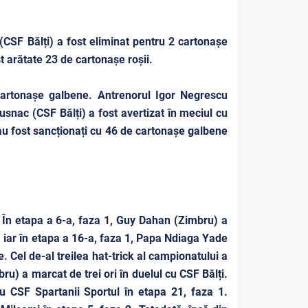
(CSF Bălți) a fost eliminat pentru 2 cartonașe
 arătate 23 de cartonașe roșii.
 cartonașe galbene. Antrenorul Igor Negrescu
usnac (CSF Bălți) a fost avertizat în meciul cu
r au fost sancționați cu 46 de cartonașe galbene
. În etapa a 6-a, faza 1, Guy Dahan (Zimbru) a
l, iar în etapa a 16-a, faza 1, Papa Ndiaga Yade
. Cel de-al treilea hat-trick al campionatului a
ru) a marcat de trei ori în duelul cu CSF Bălți.
cu CSF Spartanii Sportul în etapa 21, faza 1.