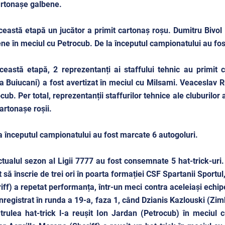
rtonașe galbene.
ceastă etapă un jucător a primit cartonaș roșu. Dumitru Bivol 
ne în meciul cu Petrocub. De la începutul campionatului au fost
ceastă etapă, 2 reprezentanți ai staffului tehnic au primit
a Buiucani) a fost avertizat în meciul cu Milsami. Veaceslav R
cub. Per total, reprezentanții staffurilor tehnice ale cluburilo
cartonașe roșii.
a începutul campionatului au fost marcate 6 autogoluri.
ctualul sezon al Ligii 7777 au fost consemnate 5 hat-trick-uri
t să înscrie de trei ori în poarta formației CSF Spartanii Sportu
iff) a repetat performanța, într-un meci contra aceleiași echipe
înregistrat în runda a 19-a, faza 1, când Dzianis Kazlouski (Zimb
trulea hat-trick l-a reușit Ion Jardan (Petrocub) în meciul 