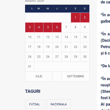
AUGUST 2026
de ca
Fotbal în grădinițe
L
M
M
J
V
S
D
*În a
1
2
galbe
3
4
5
6
7
8
9
*În a
10
11
12
13
14
15
16
(Daci
Petro
17
18
19
20
21
22
23
și 6 
24
25
26
27
28
29
30
*De l
31
IULIE
SEPTEMBRIE
*În a
reuși
TAGURI
(Sher
fost 
Al pa
FUTSAL
NAȚIONALA