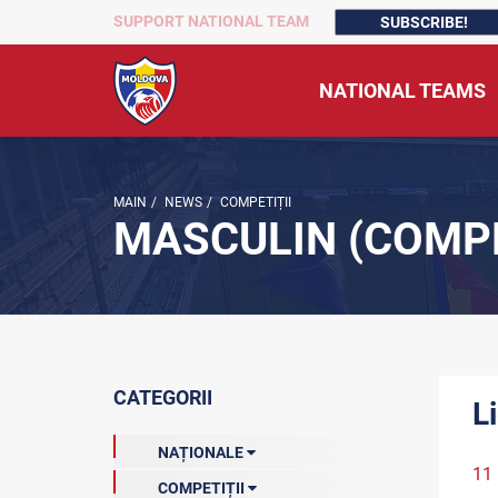
SUPPORT NATIONAL TEAM
SUBSCRIBE!
NATIONAL TEAMS
MAIN
/
NEWS
/
COMPETIȚII
MASCULIN (COMPE
CATEGORII
L
NAȚIONALE
11
COMPETIȚII