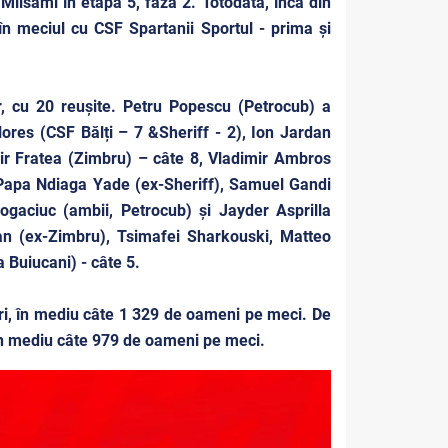
 Milsami în etapa 5, faza 2. Totodată, încă din
în meciul cu CSF Spartanii Sportul - prima și
r, cu 20 reușite. Petru Popescu (Petrocub) a
ores (CSF Bălți – 7 &Sheriff - 2), Ion Jardan
mir Fratea (Zimbru) – câte 8, Vladimir Ambros
 Papa Ndiaga Yade (ex-Sheriff), Samuel Gandi
Bogaciuc (ambii, Petrocub) și Jayder Asprilla
an (ex-Zimbru), Tsimafei Sharkouski, Matteo
Buiucani) - câte 5.
ori, în mediu câte 1 329 de oameni pe meci. De
 în mediu câte 979 de oameni pe meci.