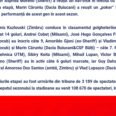
r Asprilla Moreno (Sheriff) a reușit un hat-trick în meciul cu
 etapă, Marin Căruntu (Dacia Buiucani) a reușit un „poker” 
 performanță de acest gen în acest sezon.
nis Kazlouski (Zimbru) conduce în clasamentul golgheterilo
t 14 goluri, Andrei Cobeț (Milsami), José Hugo Gonçalves Fl
ocub) au înscris câte 9, Amorildo Gjoni (ex-Sheriff) și Vladi
ocub) și Marin Căruntu (Dacia Buiucani&CSF Bălți) – câte 7.
tehnica UTM), Sibiry Keita (Milsami), Mihail Lupan, Victor 
no (Sheriff) au în activ câte 6 goluri marcate, iar Guy Dah
l Amoroso Dos Santos (ambii, Zimbru) și Vlad Lupașco (Dacia 
urile etapei au fost urmărite din tribune de 3 189 de spectat
ceputul sezonului la stadioane au venit 108 670 de spectatori,