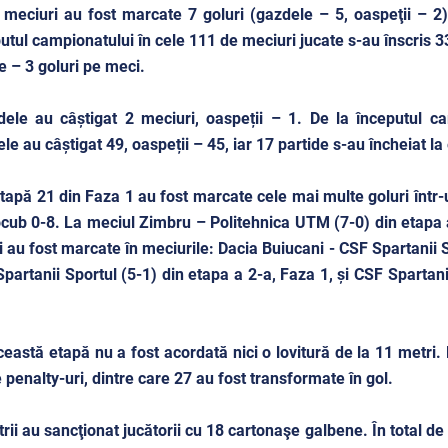
 meciuri au fost marcate 7 goluri (gazdele – 5, oaspeţii – 2)
utul campionatului în cele 111 de meciuri jucate s-au înscris 33
 – 3 goluri pe meci.
ele au câștigat 2 meciuri, oaspeții – 1. De la începutul ca
le au câștigat 49, oaspeții – 45, iar 17 partide s-au încheiat la 
etapă 21 din Faza 1 au fost marcate cele mai multe goluri într-u
cub 0-8. La meciul Zimbru – Politehnica UTM (7-0) din etapa a
i au fost marcate în meciurile: Dacia Buiucani - CSF Spartanii S
partanii Sportul (5-1) din etapa a 2-a, Faza 1, și CSF Spartan
ceastă etapă nu a fost acordată nici o lovitură de la 11 metri. 
 penalty-uri, dintre care 27 au fost transformate în gol.
trii au sancţionat jucătorii cu 18 cartonaşe galbene. În total d