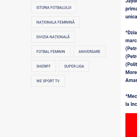
Jayde
ISTORIA FOTBALULUI
prima
unica
NAȚIONALA FEMININĂ
*Dzia
DIVIZIA NAȚIONALĂ
marca
(Petr
FOTBAL FEMININ
ANIVERSARE
(Petr
(Poli
SHERIFF
SUPER LIGA
More
Amara
WE SPORT TV
*Meci
la în