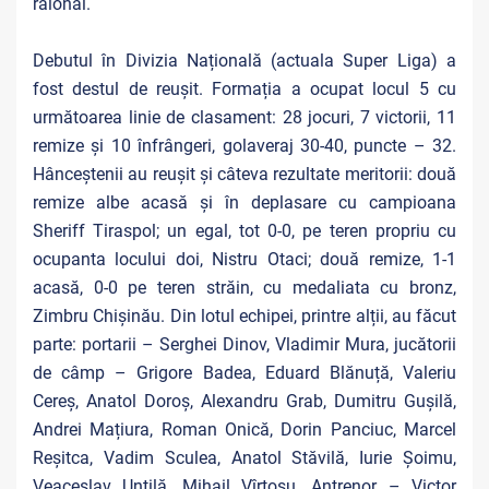
raional.
Debutul în Divizia Națională (actuala Super Liga) a
fost destul de reușit. Formația a ocupat locul 5 cu
următoarea linie de clasament: 28 jocuri, 7 victorii, 11
remize și 10 înfrângeri, golaveraj 30-40, puncte – 32.
Hânceștenii au reușit și câteva rezultate meritorii: două
remize albe acasă și în deplasare cu campioana
Sheriff Tiraspol; un egal, tot 0-0, pe teren propriu cu
ocupanta locului doi, Nistru Otaci; două remize, 1-1
acasă, 0-0 pe teren străin, cu medaliata cu bronz,
Zimbru Chișinău. Din lotul echipei, printre alții, au făcut
parte: portarii – Serghei Dinov, Vladimir Mura, jucătorii
de câmp – Grigore Badea, Eduard Blănuță, Valeriu
Cereș, Anatol Doroș, Alexandru Grab, Dumitru Gușilă,
Andrei Mațiura, Roman Onică, Dorin Panciuc, Marcel
Reșitca, Vadim Sculea, Anatol Stăvilă, Iurie Șoimu,
Veaceslav Untilă, Mihail Vîrtosu. Antrenor – Victor