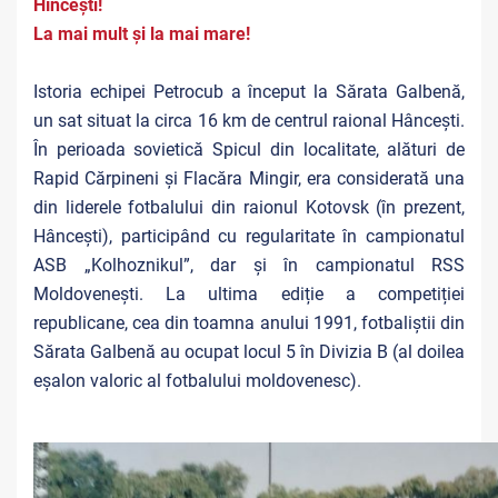
Hîncești!
La mai mult și la mai mare!
Istoria echipei Petrocub a început la Sărata Galbenă,
un sat situat la circa 16 km de centrul raional Hâncești.
În perioada sovietică Spicul din localitate, alături de
Rapid Cărpineni și Flacăra Mingir, era considerată una
din liderele fotbalului din raionul Kotovsk (în prezent,
Hâncești), participând cu regularitate în campionatul
ASB „Kolhoznikul”, dar și în campionatul RSS
Moldovenești. La ultima ediție a competiției
republicane, cea din toamna anului 1991, fotbaliștii din
Sărata Galbenă au ocupat locul 5 în Divizia B (al doilea
eșalon valoric al fotbalului moldovenesc).