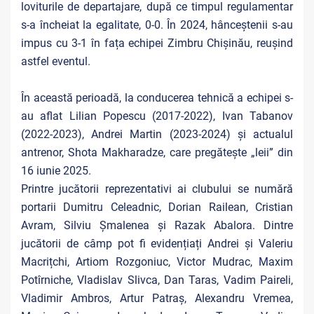
loviturile de departajare, după ce timpul regulamentar
s-a încheiat la egalitate, 0-0. În 2024, hânceștenii s-au
impus cu 3-1 în fața echipei Zimbru Chișinău, reușind
astfel eventul.
În această perioadă, la conducerea tehnică a echipei s-
au aflat Lilian Popescu (2017-2022), Ivan Tabanov
(2022-2023), Andrei Martin (2023-2024) și actualul
antrenor, Shota Makharadze, care pregătește „leii” din
16 iunie 2025.
Printre jucătorii reprezentativi ai clubului se numără
portarii Dumitru Celeadnic, Dorian Railean, Cristian
Avram, Silviu Șmalenea și Razak Abalora. Dintre
jucătorii de câmp pot fi evidențiați Andrei și Valeriu
Macrițchi, Artiom Rozgoniuc, Victor Mudrac, Maxim
Potîrniche, Vladislav Slivca, Dan Taras, Vadim Paireli,
Vladimir Ambros, Artur Patraș, Alexandru Vremea,