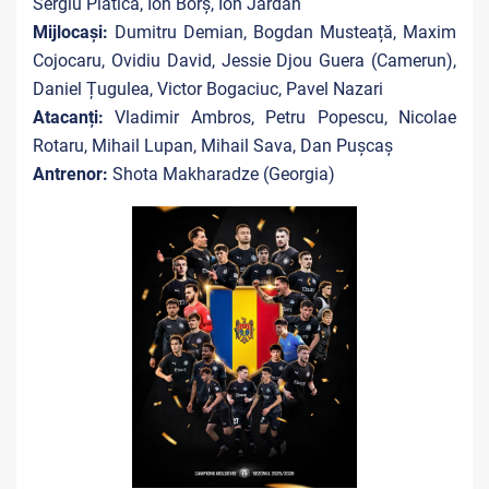
Sergiu Platica, Ion Borș, Ion Jardan
Mijlocași:
Dumitru Demian, Bogdan Musteață, Maxim
Cojocaru, Ovidiu David, Jessie Djou Guera (Camerun),
Daniel Țugulea, Victor Bogaciuc, Pavel Nazari
Atacanți:
Vladimir Ambros, Petru Popescu, Nicolae
Rotaru, Mihail Lupan, Mihail Sava, Dan Pușcaș
Antrenor:
Shota Makharadze (Georgia)