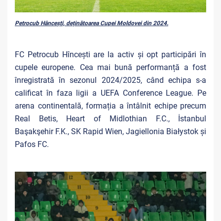
Petrocub Hâncești, deținătoarea Cupei Moldovei din 2024.
FC Petrocub Hîncești are la activ și opt participări în
cupele europene. Cea mai bună performanță a fost
înregistrată în sezonul 2024/2025, când echipa s-a
calificat în faza ligii a UEFA Conference League. Pe
arena continentală, formația a întâlnit echipe precum
Real Betis, Heart of Midlothian F.C., İstanbul
Başakşehir F.K., SK Rapid Wien, Jagiellonia Białystok și
Pafos FC.