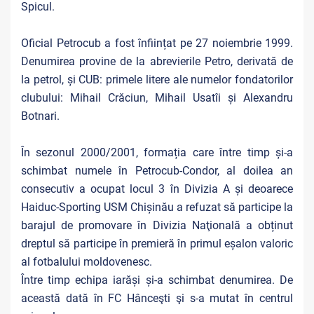
Spicul.
Oficial Petrocub a fost înființat pe 27 noiembrie 1999.
Denumirea provine de la abrevierile Petro, derivată de
la petrol, și CUB: primele litere ale numelor fondatorilor
clubului: Mihail Crăciun, Mihail Usatîi și Alexandru
Botnari.
În sezonul 2000/2001, formația care între timp și-a
schimbat numele în Petrocub-Condor, al doilea an
consecutiv a ocupat locul 3 în Divizia A și deoarece
Haiduc-Sporting USM Chișinău a refuzat să participe la
barajul de promovare în Divizia Naţională a obținut
dreptul să participe în premieră în primul eșalon valoric
al fotbalului moldovenesc.
Între timp echipa iarăși și-a schimbat denumirea. De
această dată în FC Hânceşti şi s-a mutat în centrul