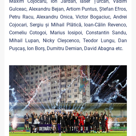
Maxim Cojocaru, Ion Jardan, Iaser Țurcan, Vadim
Gulceac, Alexandru Bejan, Artiom Puntus, Ștefan Efros,
Petru Racu, Alexandru Onica, Victor Bogaciuc, Andrei
Cojocari, Sergiu și Mihail Plătică, Ioan-Călin Revenco,
Corneliu Cotogoi, Marius Iosipoi, Constantin Sandu,
Mihail Lupan, Nicky Cleșcenco, Teodor Lungu, Dan
Pușcaș, Ion Borș, Dumitru Demian, David Abagna etc.