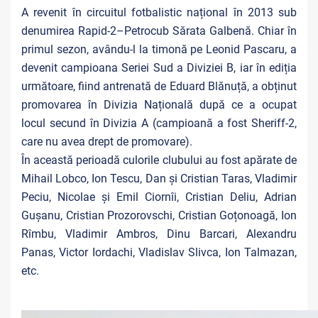
A revenit în circuitul fotbalistic național în 2013 sub
denumirea Rapid-2–Petrocub Sărata Galbenă. Chiar în
primul sezon, avându-l la timonă pe Leonid Pascaru, a
devenit campioana Seriei Sud a Diviziei B, iar în ediția
următoare, fiind antrenată de Eduard Blănuță, a obținut
promovarea în Divizia Națională după ce a ocupat
locul secund în Divizia A (campioană a fost Sheriff-2,
care nu avea drept de promovare).
În această perioadă culorile clubului au fost apărate de
Mihail Lobco, Ion Tescu, Dan și Cristian Taras, Vladimir
Peciu, Nicolae și Emil Ciornîi, Cristian Deliu, Adrian
Gușanu, Cristian Prozorovschi, Cristian Goțonoagă, Ion
Rîmbu, Vladimir Ambros, Dinu Barcari, Alexandru
Panas, Victor Iordachi, Vladislav Slivca, Ion Talmazan,
etc.