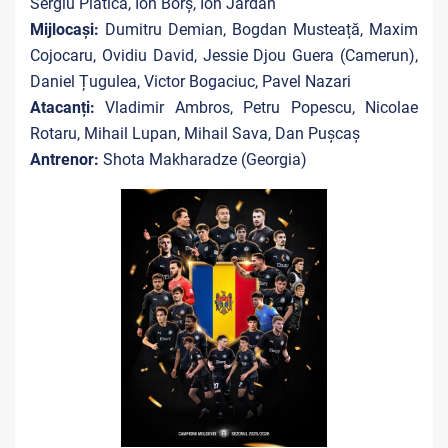
Sergiu Platica, Ion Borș, Ion Jardan
Mijlocași:
Dumitru Demian, Bogdan Musteață, Maxim
Cojocaru, Ovidiu David, Jessie Djou Guera (Camerun),
Daniel Țugulea, Victor Bogaciuc, Pavel Nazari
Atacanți:
Vladimir Ambros, Petru Popescu, Nicolae
Rotaru, Mihail Lupan, Mihail Sava, Dan Pușcaș
Antrenor:
Shota Makharadze (Georgia)