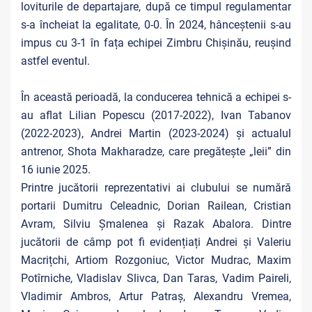
loviturile de departajare, după ce timpul regulamentar
s-a încheiat la egalitate, 0-0. În 2024, hânceștenii s-au
impus cu 3-1 în fața echipei Zimbru Chișinău, reușind
astfel eventul.
În această perioadă, la conducerea tehnică a echipei s-
au aflat Lilian Popescu (2017-2022), Ivan Tabanov
(2022-2023), Andrei Martin (2023-2024) și actualul
antrenor, Shota Makharadze, care pregătește „leii” din
16 iunie 2025.
Printre jucătorii reprezentativi ai clubului se numără
portarii Dumitru Celeadnic, Dorian Railean, Cristian
Avram, Silviu Șmalenea și Razak Abalora. Dintre
jucătorii de câmp pot fi evidențiați Andrei și Valeriu
Macrițchi, Artiom Rozgoniuc, Victor Mudrac, Maxim
Potîrniche, Vladislav Slivca, Dan Taras, Vadim Paireli,
Vladimir Ambros, Artur Patraș, Alexandru Vremea,