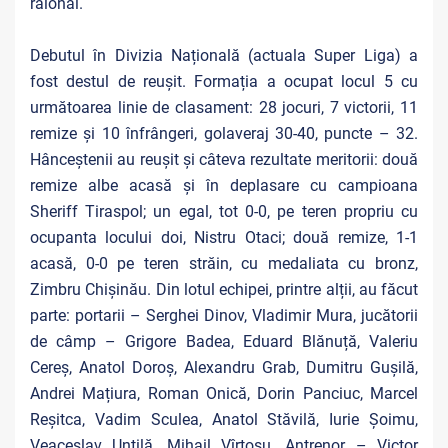
raional.
Debutul în Divizia Națională (actuala Super Liga) a
fost destul de reușit. Formația a ocupat locul 5 cu
următoarea linie de clasament: 28 jocuri, 7 victorii, 11
remize și 10 înfrângeri, golaveraj 30-40, puncte – 32.
Hânceștenii au reușit și câteva rezultate meritorii: două
remize albe acasă și în deplasare cu campioana
Sheriff Tiraspol; un egal, tot 0-0, pe teren propriu cu
ocupanta locului doi, Nistru Otaci; două remize, 1-1
acasă, 0-0 pe teren străin, cu medaliata cu bronz,
Zimbru Chișinău. Din lotul echipei, printre alții, au făcut
parte: portarii – Serghei Dinov, Vladimir Mura, jucătorii
de câmp – Grigore Badea, Eduard Blănuță, Valeriu
Cereș, Anatol Doroș, Alexandru Grab, Dumitru Gușilă,
Andrei Mațiura, Roman Onică, Dorin Panciuc, Marcel
Reșitca, Vadim Sculea, Anatol Stăvilă, Iurie Șoimu,
Veaceslav Untilă, Mihail Vîrtosu. Antrenor – Victor