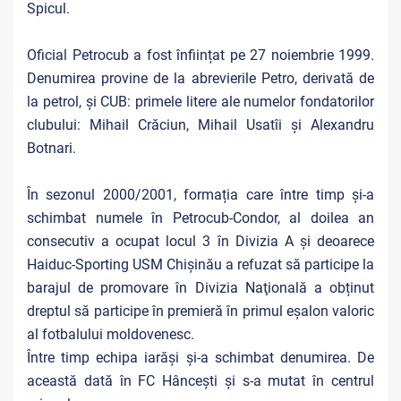
Spicul.
Oficial Petrocub a fost înființat pe 27 noiembrie 1999.
Denumirea provine de la abrevierile Petro, derivată de
la petrol, și CUB: primele litere ale numelor fondatorilor
clubului: Mihail Crăciun, Mihail Usatîi și Alexandru
Botnari.
În sezonul 2000/2001, formația care între timp și-a
schimbat numele în Petrocub-Condor, al doilea an
consecutiv a ocupat locul 3 în Divizia A și deoarece
Haiduc-Sporting USM Chișinău a refuzat să participe la
barajul de promovare în Divizia Naţională a obținut
dreptul să participe în premieră în primul eșalon valoric
al fotbalului moldovenesc.
Între timp echipa iarăși și-a schimbat denumirea. De
această dată în FC Hânceşti şi s-a mutat în centrul