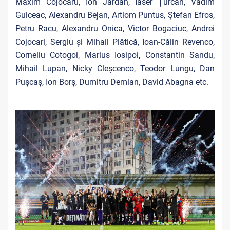
Maxim Cojocaru, Ion Jardan, Iaser Țurcan, Vadim
Gulceac, Alexandru Bejan, Artiom Puntus, Ștefan Efros,
Petru Racu, Alexandru Onica, Victor Bogaciuc, Andrei
Cojocari, Sergiu și Mihail Plătică, Ioan-Călin Revenco,
Corneliu Cotogoi, Marius Iosipoi, Constantin Sandu,
Mihail Lupan, Nicky Cleșcenco, Teodor Lungu, Dan
Pușcaș, Ion Borș, Dumitru Demian, David Abagna etc.