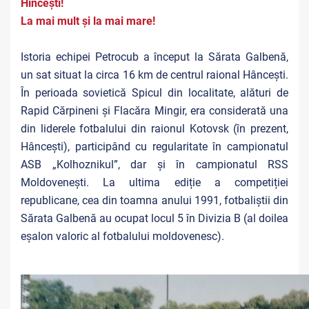
Hîncești!
La mai mult și la mai mare!
Istoria echipei Petrocub a început la Sărata Galbenă,
un sat situat la circa 16 km de centrul raional Hâncești.
În perioada sovietică Spicul din localitate, alături de
Rapid Cărpineni și Flacăra Mingir, era considerată una
din liderele fotbalului din raionul Kotovsk (în prezent,
Hâncești), participând cu regularitate în campionatul
ASB „Kolhoznikul”, dar și în campionatul RSS
Moldovenești. La ultima ediție a competiției
republicane, cea din toamna anului 1991, fotbaliștii din
Sărata Galbenă au ocupat locul 5 în Divizia B (al doilea
eșalon valoric al fotbalului moldovenesc).