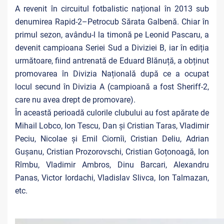
A revenit în circuitul fotbalistic național în 2013 sub
denumirea Rapid-2–Petrocub Sărata Galbenă. Chiar în
primul sezon, avându-l la timonă pe Leonid Pascaru, a
devenit campioana Seriei Sud a Diviziei B, iar în ediția
următoare, fiind antrenată de Eduard Blănuță, a obținut
promovarea în Divizia Națională după ce a ocupat
locul secund în Divizia A (campioană a fost Sheriff-2,
care nu avea drept de promovare).
În această perioadă culorile clubului au fost apărate de
Mihail Lobco, Ion Tescu, Dan și Cristian Taras, Vladimir
Peciu, Nicolae și Emil Ciornîi, Cristian Deliu, Adrian
Gușanu, Cristian Prozorovschi, Cristian Goțonoagă, Ion
Rîmbu, Vladimir Ambros, Dinu Barcari, Alexandru
Panas, Victor Iordachi, Vladislav Slivca, Ion Talmazan,
etc.