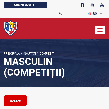
ABONEAZĂ-TE!
RO
Togg
navig
PRINCIPALA
/
NOUTĂŢI
/
COMPETIȚII
MASCULIN
(COMPETIȚII)
SIDEBAR