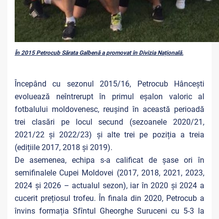
În 2015 Petrocub Sărata Galbenă a promovat în Divizia Națională.
Începând cu sezonul 2015/16, Petrocub Hâncești
evoluează neîntrerupt în primul eșalon valoric al
fotbalului moldovenesc, reușind în această perioadă
trei clasări pe locul secund (sezoanele 2020/21,
2021/22 și 2022/23) și alte trei pe poziția a treia
(edițiile 2017, 2018 și 2019).
De asemenea, echipa s-a calificat de șase ori în
semifinalele Cupei Moldovei (2017, 2018, 2021, 2023,
2024 și 2026 – actualul sezon), iar în 2020 și 2024 a
cucerit prețiosul trofeu. În finala din 2020, Petrocub a
învins formația Sfîntul Gheorghe Suruceni cu 5-3 la