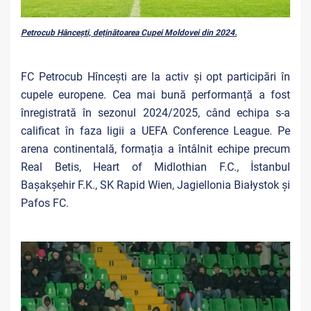
Petrocub Hâncești, deținătoarea Cupei Moldovei din 2024.
FC Petrocub Hîncești are la activ și opt participări în
cupele europene. Cea mai bună performanță a fost
înregistrată în sezonul 2024/2025, când echipa s-a
calificat în faza ligii a UEFA Conference League. Pe
arena continentală, formația a întâlnit echipe precum
Real Betis, Heart of Midlothian F.C., İstanbul
Başakşehir F.K., SK Rapid Wien, Jagiellonia Białystok și
Pafos FC.