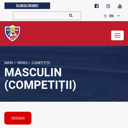
SUBSCRIBE!
EN
Togg
navig
MAIN
/
NEWS
/
COMPETIȚII
MASCULIN
(COMPETIȚII)
SIDEBAR