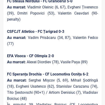
FC Steaua Nordului - FC Grănicerul 5-0
Au marcat:
Vladimir Oleinic (6, 67), Evgheni Țiverenco
(39), Dmitri Popovici (53), Valentin Ceavdari (90-
penalty)
CSFCJT Atletico - FC Țarigrad 0-3
Au marcat:
Vadim Prisăcaru (34, 87), Valentin Fedco
(77)
EFA Visoca - CF Olimpia 2-0
Au marcat:
Alexei Diordiev (78), Vasile Pașa (89)
FC Speranța Drochia - CF Locomotiva Ocnița 6-2
Au marcat:
Serghei Mișcov (5, 69), Mihail Șodrîngă
(18), Evgheni Usatenco (62), Stanislav Carazanu (74),
Tito Șestovschi (90+1) / Artiom Denisiuc (7), Vladislav
Boiciuc (48)
În minutul 39 Vladislav Boiciuc (CF Locomotiva