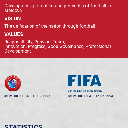
Development, promotion and protection of football in
Moldova
VISION
The unification of the nation through football
VALUES
Responsibility, Passion, Team;
Innovation, Progress, Good Governance, Professional
Development
MEMBRU UEFA
--
10.02.1993
MEMBRU FIFA
--
16.06.1994
STATISTICS